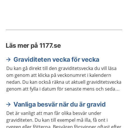
Läs mer på 1177.se
Graviditeten vecka för vecka
Du kan gå direkt till den graviditetsvecka du vill läsa
om genom att klicka på veckonumret i kalendern
nedan. Du kan också räkna ut aktuell graviditetsvecka
genom att fylla i datum för senaste mens och sedan
klicka på "beräkna vecka". Du som redan har fått ett
beräknat födelsedatum kan i stället ange det direkt.
Vanliga besvär när du är gravid
Det är vanligt att man får olika besvär under
graviditeten. Du kan till exempel må illa, få ont i
ryggen eller fötterna. Besvären försvinner oftast efter