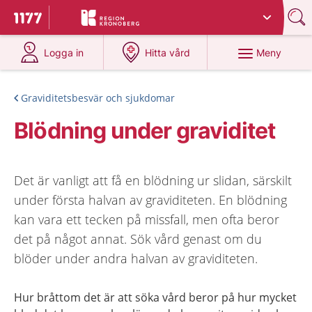
Du har valt region
Kronoberg
.
Till startsidan för 1177
på 1177.se
på 1177.se
Meny
Logga in
Hitta vård
Graviditetsbesvär och sjukdomar
Blödning under graviditet
Det är vanligt att få en blödning ur slidan, särskilt
under första halvan av graviditeten. En blödning
kan vara ett tecken på missfall, men ofta beror
det på något annat. Sök vård genast om du
blöder under andra halvan av graviditeten.
Hur bråttom det är att söka vård beror på hur mycket