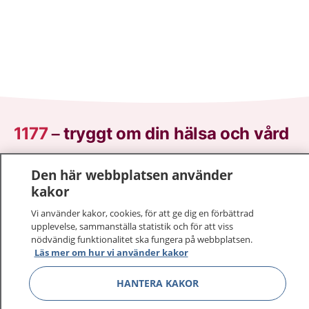
1177
–
tryggt om din hälsa och vård
På 1177.se får du råd om hälsa och information om
Den här webbplatsen använder
sjukdomar och vilka mottagningar du kan kontakta.
kakor
Logga in för att läsa din journal och göra dina
Vi använder kakor, cookies, för att ge dig en förbättrad
vårdärenden. Ring telefonnummer 1177 för
upplevelse, sammanställa statistik och för att viss
sjukvårdsrådgivning dygnet runt.
nödvändig funktionalitet ska fungera på webbplatsen.
1177 ger dig råd när du vill må bättre.
Läs mer om hur vi använder kakor
HANTERA KAKOR