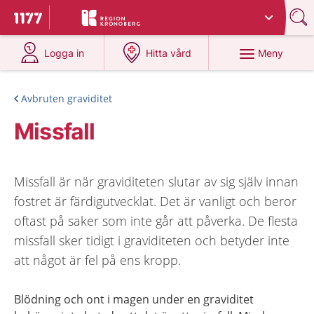
Du har valt region
Kronoberg
.
Till startsidan för 1177
på 1177.se
på 1177.se
Meny
Logga in
Hitta vård
Avbruten graviditet
Missfall
Missfall är när graviditeten slutar av sig själv innan
fostret är färdigutvecklat. Det är vanligt och beror
oftast på saker som inte går att påverka. De flesta
missfall sker tidigt i graviditeten och betyder inte
att något är fel på ens kropp.
Blödning och ont i magen under en graviditet