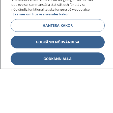
sjukdomar och vilka mottagningar du kan kontakta.
upplevelse, sammanställa statistik och för att viss
nödvändig funktionalitet ska fungera på webbplatsen.
Logga in för att läsa din journal och göra dina
Läs mer om hur vi använder kakor
vårdärenden. Ring telefonnummer 1177 för
sjukvårdsrådgivning dygnet runt.
HANTERA KAKOR
1177 ger dig råd när du vill må bättre.
GODKÄNN NÖDVÄNDIGA
GODKÄNN ALLA
Visa inn
1177 på flera språk
Visa inn
Om 1177
Visa inn
Kontakt
Behandling av personuppgifter