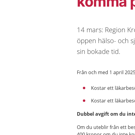
komma p
14 mars: Region Kro
öppen hälso- och s
sin bokade tid.
Från och med 1 april 2025
Kostar ett läkarbe
Kostar ett läkarbes
Dubbel avgift om du in
Om du uteblir från ett bes
400 kronor om du inte kom