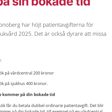
å sin bokade tid
noberg har höjt patientavgifterna för
jukvård 2025. Det är också dyrare att missa
:
sök på vårdcentral 200 kronor
ök på sjukhus 400 kronor.
te kommer på din bokade tid
ök får du betala dubbel ordinarie patientavgift. Det blir
mer på din bokade tid, till exempel på en vårdcentral.