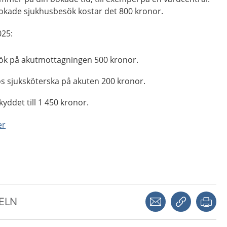
okade sjukhusbesök kostar det 800 kronor.
025:
sök på akutmottagningen 500 kronor.
os sjuksköterska på akuten 200 kronor.
ddet till 1 450 kronor.
er
Dela via mejl
Kopiera län
Skr
KELN