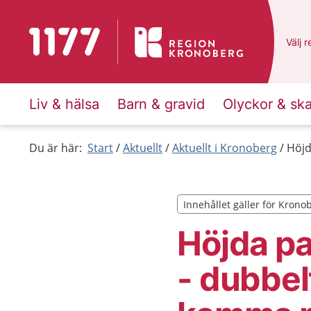
Till startsidan för 1177
Du ha
Välj
e
r
Liv & hälsa
Barn & gravid
Olyckor & sk
Du är här:
Start
Aktuellt
Aktuellt i Kronoberg
Höjd
Innehållet gäller för Krono
Innehållet gäller för Krono
Höjda pa
- dubbelt