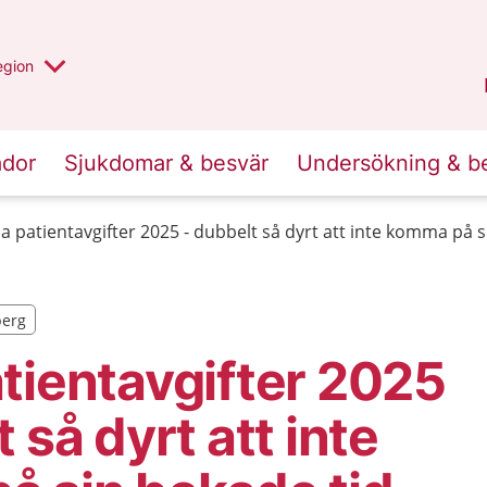
r valt region
n annan
egion
Kronoberg
.
ador
Sjukdomar & besvär
Undersökning & b
a patientavgifter 2025 - dubbelt så dyrt att inte komma på s
berg
berg
tientavgifter 2025
 så dyrt att inte