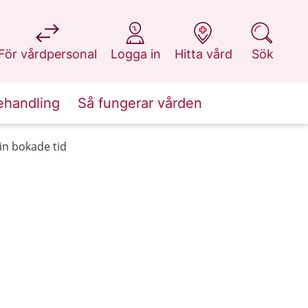
på 1177.se
på 1177.se
på 1177.se
på 1177.se
För vårdpersonal
Logga in
Hitta vård
Sök
ehandling
Så fungerar vården
in bokade tid