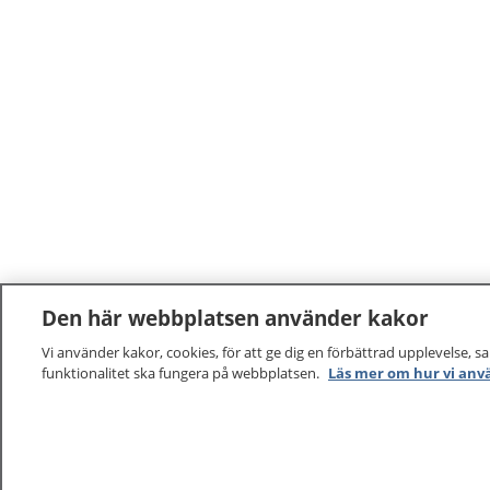
Den här webbplatsen använder kakor
Vi använder kakor, cookies, för att ge dig en förbättrad upplevelse, s
funktionalitet ska fungera på webbplatsen.
Läs mer om hur vi anv
1177
–
tryggt om din hälsa och vård
På 1177.se får du råd om hälsa och information om 