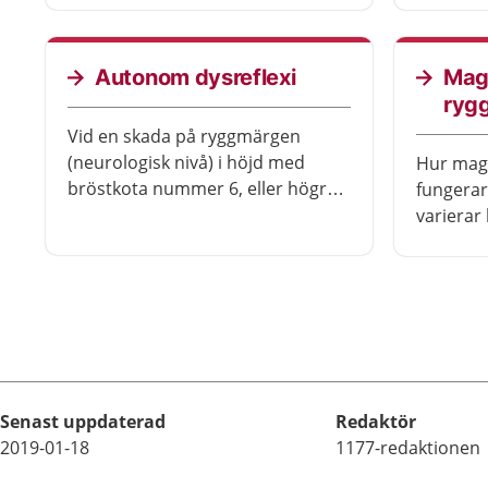
som styrs av nerver som går ut
nervsyst
från 3-5:e halskotan.
du märka
exempel l
Autonom dysreflexi
Mag
sätter di
ryg
eller att
Vid en skada på ryggmärgen
sitter.
(neurologisk nivå) i höjd med
Hur mag
bröstkota nummer 6, eller högre
fungerar
upp, påverkas den del av
varierar
nervsystemet som står utanför
nivå och
viljemässig kontroll och som
bland annat kontrollerar
Senast uppdaterad
Redaktör
2019-01-18
1177-redaktionen