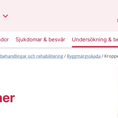
lt region
nan
n
Kalmar län
.
ador
Sjukdomar & besvär
Undersökning & b
behandlingar och rehabilitering
Ryggmärgsskada
Kroppe
ner