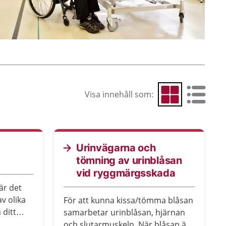
Visa innehåll som:
Visa som rutnät
Visa som 
Aktu
Urinvägarna och
tömning av urinblåsan
vid ryggmärgsskada
är det
av olika
För att kunna kissa/tömma blåsan
 ditt
samarbetar urinblåsan, hjärnan
an tolka
och slutarmuskeln. När blåsan är