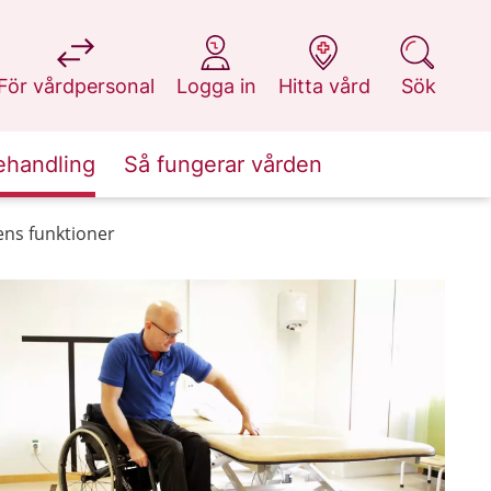
på 1177.se
på 1177.se
på 1177.se
på 1177.se
För vårdpersonal
Logga in
Hitta vård
Sök
ehandling
Så fungerar vården
ns funktioner