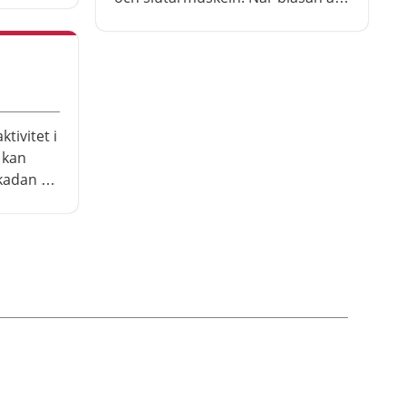
re kan
full, sänds signaler till hjärnan.
 olika
Den viljestyrda slutarmuskeln
rvant på
runt urinröret fortsätter att vara
rån
sammandragen tills du medvetet
is ökade
bestämmer dig för att låta
tet och
muskeln slappna av så att du kan
ktivitet i
ssa bland
kissa.
 kan
rta.
kadan på