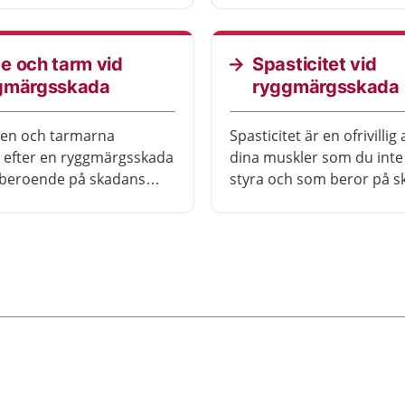
emet är påverkat. Det kan
smärtsignaler som tidiga
 genom att du till
kroppen påtala smärta på
ättare blir yr när du
sätt. Du måste vara obse
e och tarm vid
Spasticitet vid
g upp (blodtrycksfall),
andra typer av signaler f
gmärgsskada
ryggmärgsskada
 benen blir svullna när du
kroppen så som exempelv
svettningar, ökad spastici
en och tarmarna
Spasticitet är en ofrivillig a
autonomdysreflexi då de
 efter en ryggmärgsskada
dina muskler som du inte
annat kan orsakas av smä
 beroende på skadans
styra och som beror på s
 omfattning.
ryggmärgen.