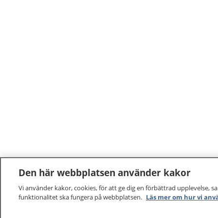
Den här webbplatsen använder kakor
Vi använder kakor, cookies, för att ge dig en förbättrad upplevelse, s
funktionalitet ska fungera på webbplatsen.
Läs mer om hur vi anv
1177
–
tryggt om din hälsa och vård