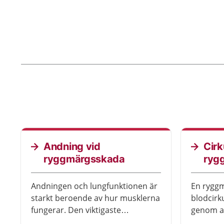
blodtryc
Andning vid
Cirk
ryggmärgsskada
ryg
Andningen och lungfunktionen är
En rygg
starkt beroende av hur musklerna
blodcirk
fungerar. Den viktigaste
genom at
inandningsmuskeln är diafragma,
och att 