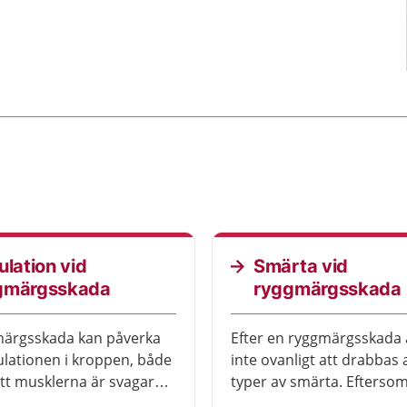
ket.
ulation vid
Smärta vid
gmärgsskada
ryggmärgsskada
märgsskada kan påverka
Efter en ryggmärgsskada 
ulationen i kroppen, både
inte ovanligt att drabbas 
t musklerna är svagare
typer av smärta. Eftersom
delar av det autonoma
nervsystem kanske inte k