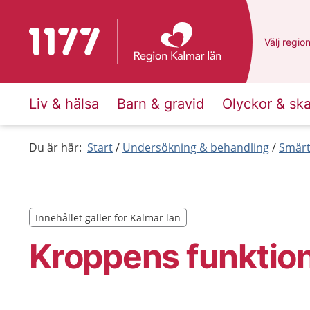
Till startsidan för 1177
Du har va
Välj
en an
regio
Liv & hälsa
Barn & gravid
Olyckor & sk
Du är här:
Start
Undersökning & behandling
Smärt
Innehållet gäller för Kalmar län
Innehållet gäller för Kalmar län
Kroppens funktio