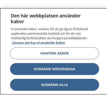
Den här webbplatsen använder
kakor
Vi använder kakor, cookies, för att ge dig en förbättrad
1177
–
tryggt om din hälsa och vård
upplevelse, sammanställa statistik och för att viss
nödvändig funktionalitet ska fungera på webbplatsen.
Läs mer om hur vi använder kakor
På 1177.se får du råd om hälsa och information om
sjukdomar och vilka mottagningar du kan kontakta.
HANTERA KAKOR
Logga in för att läsa din journal och göra dina
vårdärenden. Ring telefonnummer 1177 för
sjukvårdsrådgivning dygnet runt.
GODKÄNN NÖDVÄNDIGA
1177 ger dig råd när du vill må bättre.
GODKÄNN ALLA
Visa inn
1177 på flera språk