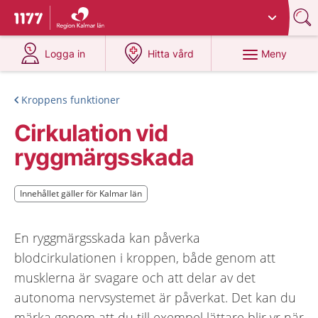
Du har valt region
Kalmar län
.
Till startsidan för 1177
på 1177.se
på 1177.se
Meny
Logga in
Hitta vård
Kroppens funktioner
Cirkulation vid
ryggmärgsskada
Innehållet gäller för Kalmar län
Innehållet gäller för Kalmar län
En ryggmärgsskada kan påverka
blodcirkulationen i kroppen, både genom att
musklerna är svagare och att delar av det
autonoma nervsystemet är påverkat. Det kan du
märka genom att du till exempel lättare blir yr när