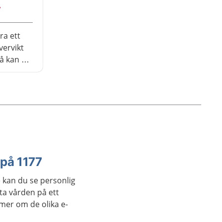
r
ra ett
vervikt
å kan en
 chanser
ns risk
kommer
 livet
 på 1177
 kan du se personlig
ta vården på ett
 mer om de olika e-