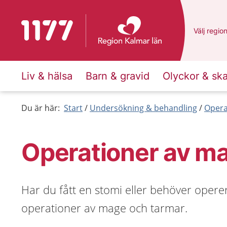
Till startsidan för 1177
Du har va
Välj
en an
regio
Liv & hälsa
Barn & gravid
Olyckor & sk
Du är här:
Start
Undersökning & behandling
Opera
Operationer av m
Har du fått en stomi eller behöver opere
operationer av mage och tarmar.