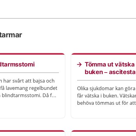
 tarmar
ndtarmsstomi
Tömma ut vätska 
buken – ascitest
 har svårt att bajsa och
få lavemang regelbundet
Olika sjukdomar kan göra
n blindtarmsstomi. Då får
får vätska i buken. Vätska
lavemang genom stomin i
behöva tömmas ut för att
ör i rumpan.
ska få andra besvär.