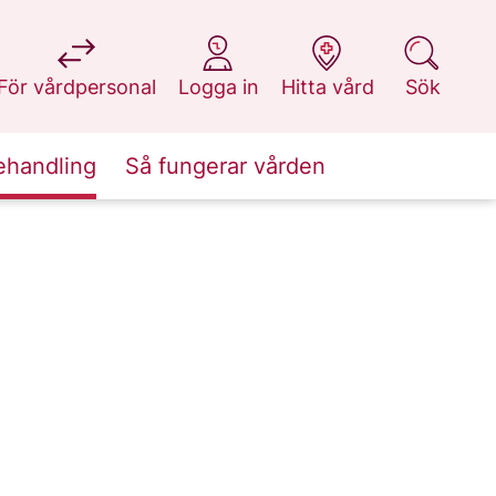
på 1177.se
på 1177.se
på 1177.se
på 1177.se
För vårdpersonal
Logga in
Hitta vård
Sök
ehandling
Så fungerar vården