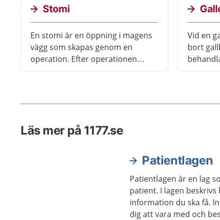
Stomi
Gall
En stomi är en öppning i magens
Vid en g
vägg som skapas genom en
bort gal
operation. Efter operationen
behandla
samlas urin eller avföring upp i en
Operatio
stomipåse som sitter utanpå
titthålst
kroppen.
timme. D
och kan
Läs mer på 1177.se
Patientlagen
Patientlagen är en lag s
patient. I lagen beskrivs
information du ska få. I
dig att vara med och b