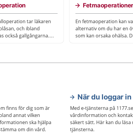
operation
Fetmaoperatione
alloperation tar läkaren
En fetmaoperation kan va
lblåsan, och ibland
alternativ om du har en ö
s också gallgångarna.
som kan orsaka ohälsa. D
nen görs oftast med
fetmaoperation öka dina
eknik och tar ungefär en
att få ett längre och mer
e flesta mår bra efteråt
hälsosamt liv. Men det fin
 åka hem samma dag.
för komplikationer. Du 
också behöva ändra dina
levnadsvanor för resten av
efter en fetmaoperation.
När du loggar in
om finns för dig som är
Med e-tjänsterna på 1177.se
 bland annat vilken
vårdinformation och kontak
nformationen ska hjälpa
säkert sätt. Här kan du läsa
estämma om din vård.
tjänsterna.