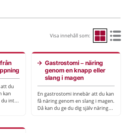
Visa innehåll som:
Visa som rutnät
Visa som 
från
Gastrostomi – näring
appning
genom en knapp eller
slang i magen
 att du
n kan
En gastrostomi innebär att du kan
 du inte
få näring genom en slang i magen.
Då kan du ge du dig själv näring
med till exempel en pump eller
spruta genom slangen.