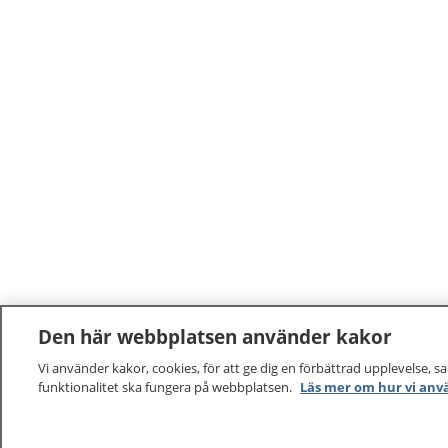
Den här webbplatsen använder kakor
Vi använder kakor, cookies, för att ge dig en förbättrad upplevelse, s
funktionalitet ska fungera på webbplatsen.
Läs mer om hur vi anv
1177
–
tryggt om din hälsa och vård