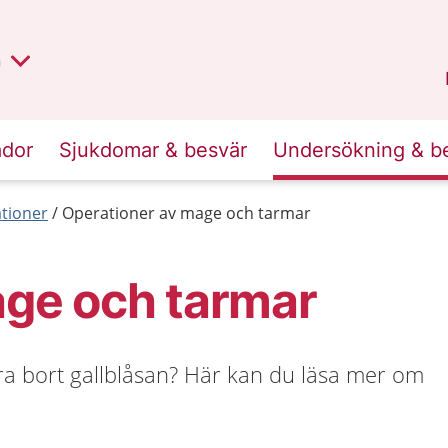
lt region
nan
n
Kalmar län
.
ador
Sjukdomar & besvär
Undersökning & b
tioner
Operationer av mage och tarmar
age och tarmar
ra bort gallblåsan? Här kan du läsa mer om