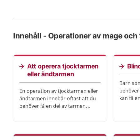
Innehåll - Operationer av mage och
Att operera tjocktarmen
Bli
eller ändtarmen
Barn som
behöver 
En operation av tjocktarmen eller
kan få e
ändtarmen innebär oftast att du
barnet 
behöver få en del av tarmen
stället f
borttagen. Ibland behöver hela
tarmen tas bort. En del behöver
också få en stomi tillfälligt, eller
för resten av livet.