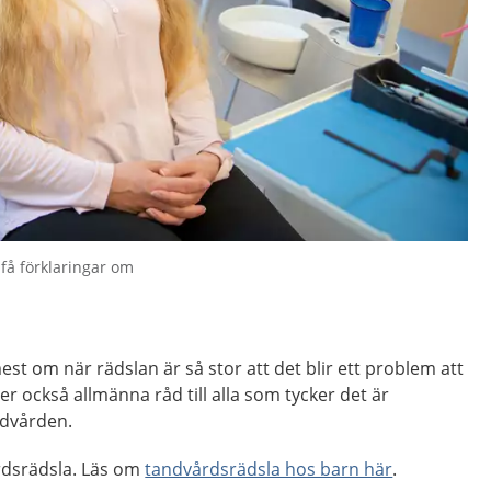
få förklaringar om
st om när rädslan är så stor att det blir ett problem att
r också allmänna råd till alla som tycker det är
ndvården.
rdsrädsla. Läs om
tandvårdsrädsla hos barn här
.