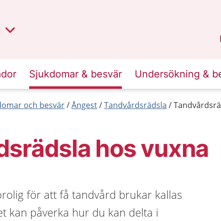
lt region
nan
n
Kalmar län
.
ador
Sjukdomar & besvär
Undersökning & b
kdomar och besvär
Ångest
Tandvårdsrädsla
Tandvårdsrä
dsrädsla hos vuxna
orolig för att få tandvård brukar kallas
t kan påverka hur du kan delta i