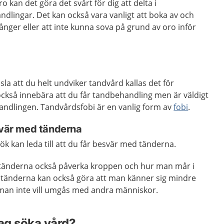
o kan det göra det svårt för dig att delta i
dlingar. Det kan också vara vanligt att boka av och
ånger eller att inte kunna sova på grund av oro inför
sla att du helt undviker tandvård kallas det för
också innebära att du får tandbehandling men är väldigt
andlingen. Tandvårdsfobi är en vanlig form av
fobi
.
svär med tänderna
k kan leda till att du får besvär med tänderna.
tänderna också påverka kroppen och hur man mår i
d tänderna kan också göra att man känner sig mindre
t man inte vill umgås med andra människor.
jag söka vård?