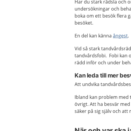
Har du stark rädsla och or
undersökningar och behan
boka om ett besök flera g
besöket.
En del kan känna
ångest
.
Vid så stark tandvårdsräd
tandvårdsfobi. Fobi kan 
rädd inför och under beh
Kan leda till mer be
Att undvika tandvårdsbesö
Ibland kan problem med 
övrigt. Att ha besvär me
säker på sig själv och at
När och var ska 