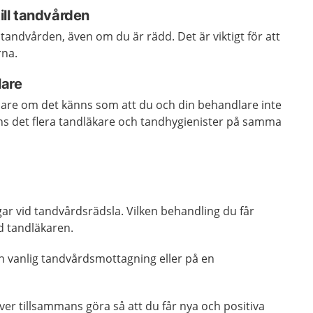
till tandvården
ll tandvården, även om du är rädd. Det är viktigt för att
rna.
lare
lare om det känns som att du och din behandlare inte
nns det flera tandläkare och tandhygienister på samma
gar vid tandvårdsrädsla. Vilken behandling du får
 tandläkaren.
n vanlig tandvårdsmottagning eller på en
er tillsammans göra så att du får nya och positiva