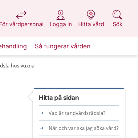
på 1177.se
på 1177.se
på 1177.se
på 1177.se
För vårdpersonal
Logga in
Hitta vård
Sök
ehandling
Så fungerar vården
dsla hos vuxna
Hitta på sidan
Vad är tandvårdsrädsla?
När och var ska jag söka vård?