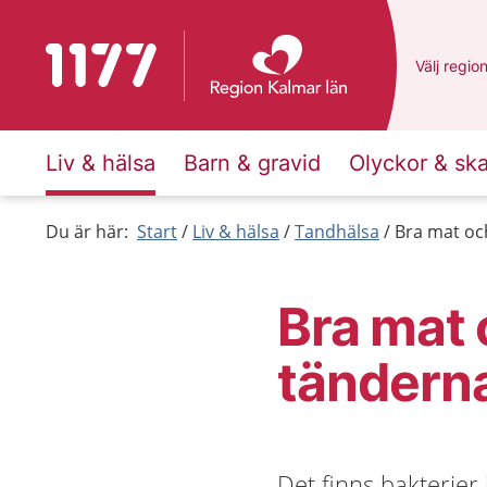
Till startsidan för 1177
Du har va
Välj
en an
regio
Liv & hälsa
Barn & gravid
Olyckor & sk
Du är här:
Start
Liv & hälsa
Tandhälsa
Bra mat oc
Bra mat 
tändern
Det finns bakterier