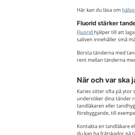
Här kan du läsa om
häls
Fluorid stärker tand
Fluorid
hjälper till att la
saliven innehåller små mä
Borsta tänderna med tan
rent mellan tänderna med
När och var ska 
Karies sitter ofta på yto
undersöker dina tänder 
tandläkaren eller tandhyg
förebyggande, till exem
Kontakta en tandläkare el
du kan ha frätskador på 