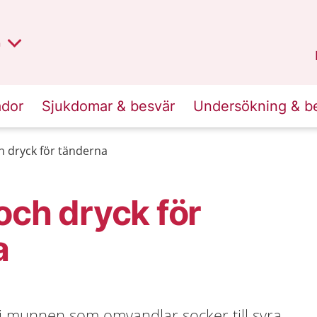
lt region
nan
n
Kalmar län
.
ador
Sjukdomar & besvär
Undersökning & b
h dryck för tänderna
och dryck för
a
 i munnen som omvandlar socker till syra