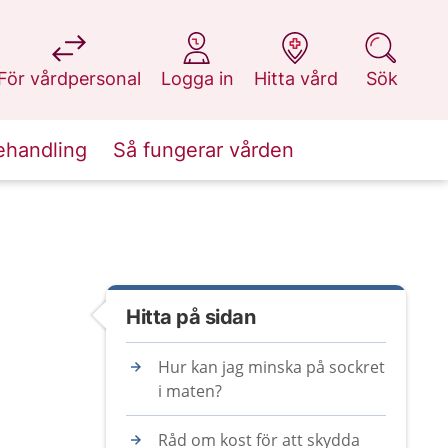
på 1177.se
på 1177.se
på 1177.se
på 1177.se
För vårdpersonal
Logga in
Hitta vård
Sök
ehandling
Så fungerar vården
Hitta på sidan
Hur kan jag minska på sockret
i maten?
Råd om kost för att skydda