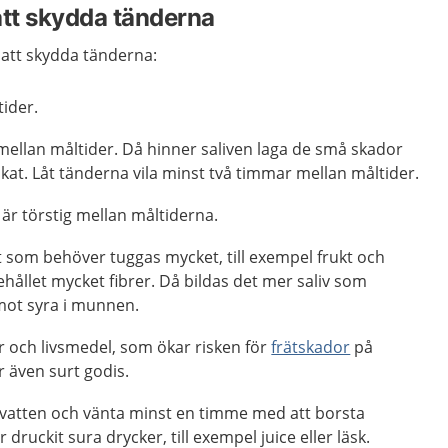
att skydda tänderna
 att skydda tänderna:
ider.
mellan måltider. Då hinner saliven laga de små skador
at. Låt tänderna vila minst två timmar mellan måltider.
är törstig mellan måltiderna.
 som behöver tuggas mycket, till exempel frukt och
ållet mycket fibrer. Då bildas det mer saliv som
mot syra i munnen.
r och livsmedel, som ökar risken för
frätskador
på
r även surt godis.
vatten och vänta minst en timme med att borsta
ruckit sura drycker, till exempel juice eller läsk.