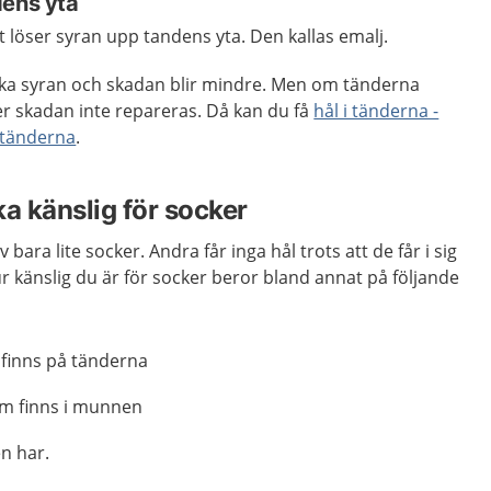
dens yta
urt löser syran upp tandens yta. Den kallas emalj.
rka syran och skadan blir mindre. Men om tänderna
ner skadan inte repareras. Då kan du få
hål i tänderna -
 tänderna
.
a känslig för socker
v bara lite socker. Andra får inga hål trots att de får i sig
 känslig du är för socker beror bland annat på följande
 finns på tänderna
om finns i munnen
en har.