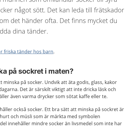
icker något sött. Det kan leda till frätskador
 om det händer ofta. Det finns mycket du
ydda dina tänder.
ör friska tänder hos barn
.
ka på sockret i maten?
att minska på socker. Undvik att äta godis, glass, kakor
dagarna. Det är särskilt viktigt att inte dricka läsk och
äller även varma drycker som sötat kaffe eller te.
håller också socker. Ett bra sätt att minska på sockret är
 yoghurt och müsli som är märkta med symbolen
del innehåller mindre socker än livsmedel som inte har