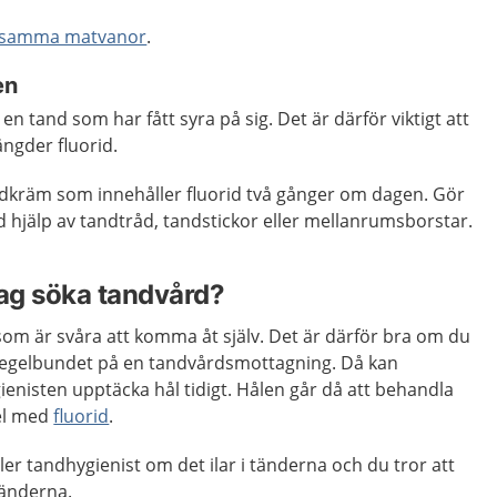
osamma matvanor
.
en
ga en tand som har fått syra på sig. Det är därför viktigt att
ngder fluorid.
dkräm som innehåller fluorid två gånger om dagen. Gör
 hjälp av tandtråd, tandstickor eller mellanrumsborstar.
jag söka tandvård?
r som är svåra att komma åt själv. Det är därför bra om du
regelbundet på en tandvårdsmottagning. Då kan
ienisten upptäcka hål tidigt. Hålen går då att behandla
pel med
fluorid
.
ler tandhygienist om det ilar i tänderna och du tror att
tänderna.