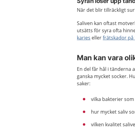
Syran löser upp tan
När det blir tillräckligt s
Saliven kan oftast motve
utsätts för syra ofta hin
karies
eller
frätskador på
Man kan vara olik
En del får hål i tänderna a
ganska mycket socker. Hur
saker:
vilka bakterier som
hur mycket saliv s
vilken kvalitet saliv