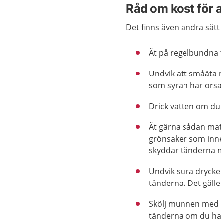
Råd om kost för 
Det finns även andra sätt
Ät på regelbundna t
Undvik att småäta 
som syran har orsak
Drick vatten om du 
Ät gärna sådan mat
grönsaker som inneh
skyddar tänderna 
Undvik sura drycke
tänderna. Det gälle
Skölj munnen med 
tänderna om du har d