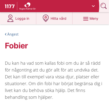
Du har valt region
Kalmar län
.
Till startsidan för 1177
på 1177.se
på 1177.se
Meny
Logga in
Hitta vård
Ångest
Fobier
Du kan ha vad som kallas fobi om du är så rädd
för någonting att du gör allt för att undvika det.
Det kan till exempel vara vissa djur, platser eller
situationer. Om din fobi har börjat begränsa dig i
livet kan du behöva söka hjälp. Det finns
behandling som hjälper.