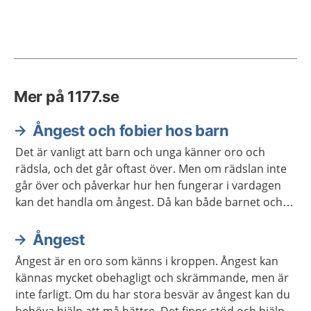
Mer på 1177.se
Ångest och fobier hos barn
Det är vanligt att barn och unga känner oro och
rädsla, och det går oftast över. Men om rädslan inte
går över och påverkar hur hen fungerar i vardagen
kan det handla om ångest. Då kan både barnet och
du som är vuxen behöva hjälp och stöd. Ibland
behövs behandling.
Ångest
Ångest är en oro som känns i kroppen. Ångest kan
kännas mycket obehagligt och skrämmande, men är
inte farligt. Om du har stora besvär av ångest kan du