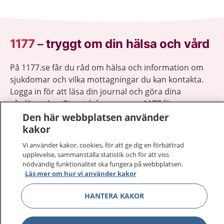
1177
–
tryggt om din hälsa och vård
På 1177.se får du råd om hälsa och information om
sjukdomar och vilka mottagningar du kan kontakta.
Logga in för att läsa din journal och göra dina
vårdärenden. Ring telefonnummer 1177 för
sjukvårdsrådgivning dygnet runt.
Den här webbplatsen använder
1177 ger dig råd när du vill må bättre.
kakor
Vi använder kakor, cookies, för att ge dig en förbättrad
upplevelse, sammanställa statistik och för att viss
nödvändig funktionalitet ska fungera på webbplatsen.
Läs mer om hur vi använder kakor
Visa inn
1177 på flera språk
HANTERA KAKOR
Visa inn
Om 1177