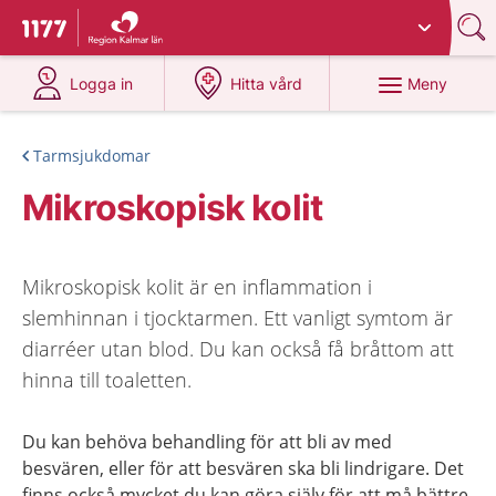
Du har valt region
Kalmar län
.
Till startsidan för 1177
på 1177.se
på 1177.se
Meny
Logga in
Hitta vård
Tarmsjukdomar
Mikroskopisk kolit
Mikroskopisk kolit är en inflammation i
slemhinnan i tjocktarmen. Ett vanligt symtom är
diarréer utan blod. Du kan också få bråttom att
hinna till toaletten.
Du kan behöva behandling för att bli av med
besvären, eller för att besvären ska bli lindrigare. Det
finns också mycket du kan göra själv för att må bättre.