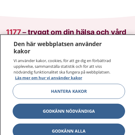
1177
–
tryggt om din hälsa och vård
Den här webbplatsen använder
På 1177.se får du råd om hälsa och information om
kakor
sjukdomar och vilka mottagningar du kan kontakta.
Logga in för att läsa din journal och göra dina
Vi använder kakor, cookies, för att ge dig en förbättrad
upplevelse, sammanställa statistik och för att viss
vårdärenden. Ring telefonnummer 1177 för
nödvändig funktionalitet ska fungera på webbplatsen.
sjukvårdsrådgivning dygnet runt.
Läs mer om hur vi använder kakor
1177 ger dig råd när du vill må bättre.
HANTERA KAKOR
GODKÄNN NÖDVÄNDIGA
Visa inn
1177 på flera språk
GODKÄNN ALLA