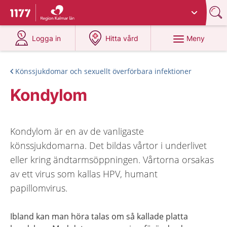
Du har valt region
Kalmar län
.
Till startsidan för 1177
på 1177.se
på 1177.se
Meny
Logga in
Hitta vård
Könssjukdomar och sexuellt överförbara infektioner
Kondylom
Kondylom är en av de vanligaste
könssjukdomarna. Det bildas vårtor i underlivet
eller kring ändtarmsöppningen. Vårtorna orsakas
av ett virus som kallas HPV, humant
papillomvirus.
Ibland kan man höra talas om så kallade platta