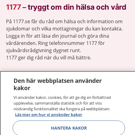
1177
–
tryggt om din hälsa och vård
På 1177.se får du råd om hälsa och information om
sjukdomar och vilka mottagningar du kan kontakta.
Logga in för att läsa din journal och göra dina
vårdärenden. Ring telefonnummer 1177 för
sjukvårdsrådgivning dygnet runt.
1177 ger dig råd när du vill må bättre.
Den här webbplatsen använder
kakor
Visa inn
Vi använder kakor, cookies, för att ge dig en förbättrad
1177 på flera språk
upplevelse, sammanställa statistik och för att viss
nödvändig funktionalitet ska fungera på webbplatsen.
Visa inn
Om 1177
Läs mer om hur vi använder kakor
HANTERA KAKOR
Visa inn
Kontakt