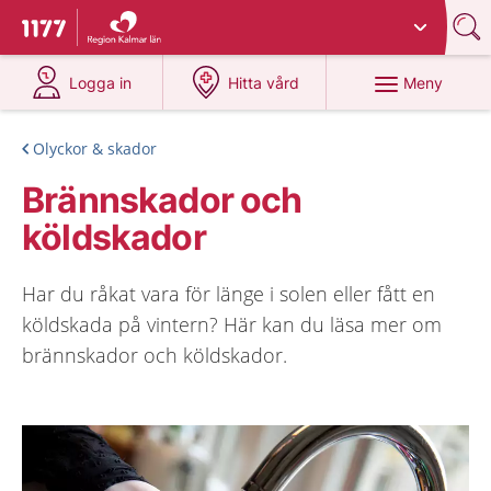
Du har valt region
Kalmar län
.
Till startsidan för 1177
på 1177.se
på 1177.se
Meny
Logga in
Hitta vård
Olyckor & skador
Brännskador och
köldskador
Har du råkat vara för länge i solen eller fått en
köldskada på vintern? Här kan du läsa mer om
brännskador och köldskador.