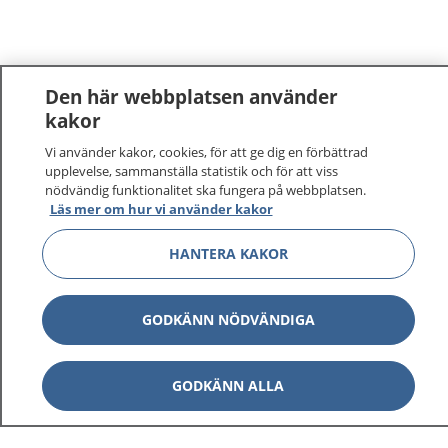
Den här webbplatsen använder
kakor
Vi använder kakor, cookies, för att ge dig en förbättrad
1177
–
tryggt om din hälsa och vård
upplevelse, sammanställa statistik och för att viss
nödvändig funktionalitet ska fungera på webbplatsen.
På 1177.se får du råd om hälsa och information om
Läs mer om hur vi använder kakor
sjukdomar och vilka mottagningar du kan kontakta.
Logga in för att läsa din journal och göra dina
HANTERA KAKOR
vårdärenden. Ring telefonnummer 1177 för
sjukvårdsrådgivning dygnet runt.
GODKÄNN NÖDVÄNDIGA
1177 ger dig råd när du vill må bättre.
GODKÄNN ALLA