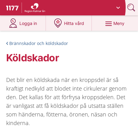
Du har valt region
Kalmar län
.
Till startsidan för 1177
på 1177.se
på 1177.se
Meny
Logga in
Hitta vård
Brännskador och köldskador
Köldskador
Det blir en köldskada när en kroppsdel är så
kraftigt nedkyld att blodet inte cirkulerar genom
den. Det kallas för att förfrysa kroppsdelen. Det
är vanligast att få köldskador på utsatta ställen
som händerna, fötterna, öronen, näsan och
kinderna.