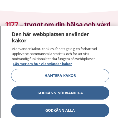
1177
–
tryggt om din hälsa och vård
Den här webbplatsen använder
På 1177.se får du råd om hälsa och information om
kakor
sjukdomar och vilka mottagningar du kan kontakta.
Vi använder kakor, cookies, för att ge dig en förbättrad
Logga in för att läsa din journal och göra dina
upplevelse, sammanställa statistik och för att viss
vårdärenden. Ring telefonnummer 1177 för
nödvändig funktionalitet ska fungera på webbplatsen.
sjukvårdsrådgivning dygnet runt.
Läs mer om hur vi använder kakor
1177 ger dig råd när du vill må bättre.
HANTERA KAKOR
GODKÄNN NÖDVÄNDIGA
Visa inn
1177 på flera språk
GODKÄNN ALLA
Visa inn