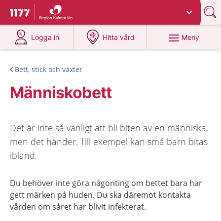
Du har valt region
Kalmar län
.
Till startsidan för 1177
på 1177.se
på 1177.se
Meny
Logga in
Hitta vård
Bett, stick och växter
Människobett
Det är inte så vanligt att bli biten av en människa,
men det händer. Till exempel kan små barn bitas
ibland.
Du behöver inte göra någonting om bettet bara har
gett märken på huden. Du ska däremot kontakta
vården om såret har blivit infekterat.