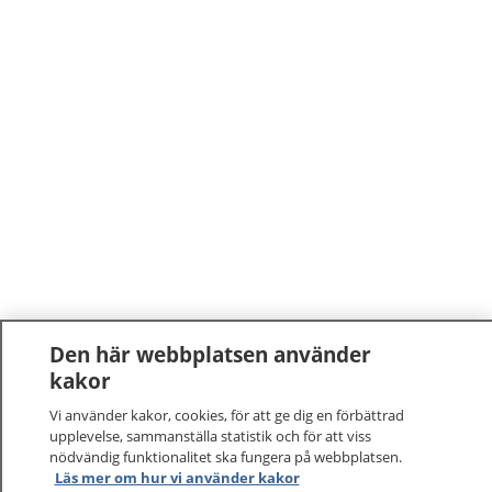
Den här webbplatsen använder
kakor
Vi använder kakor, cookies, för att ge dig en förbättrad
upplevelse, sammanställa statistik och för att viss
nödvändig funktionalitet ska fungera på webbplatsen.
1177
–
tryggt om din hälsa och vård
Läs mer om hur vi använder kakor