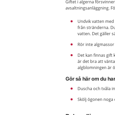
Giftet i algerna försvinne
avsaltningsanläggning. Föl
Undvik vatten med 
från stränderna. D
vatten. Det gäller 
Rör inte algmassor
Det kan finnas gift
är det bra att vän
algblomningen är ö
Gör så här om du ha
Duscha och tvåla in
Skölj ögonen noga 