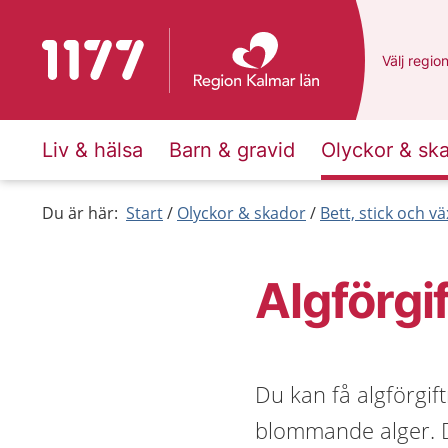
Till startsidan för 1177
Du har va
Välj
en an
regio
Liv & hälsa
Barn & gravid
Olyckor & sk
Du är här:
Start
Olyckor & skador
Bett, stick och vä
Algförgi
Du kan få algförgif
blommande alger. D