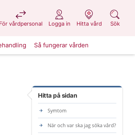
på 1177.se
på 1177.se
på 1177.se
på 1177.se
För vårdpersonal
Logga in
Hitta vård
Sök
ehandling
Så fungerar vården
Hitta på sidan
Symtom
När och var ska jag söka vård?