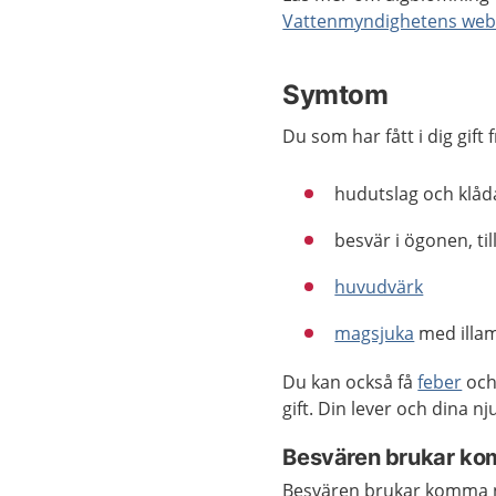
Vattenmyndighetens web
Symtom
Du som har fått i dig gift 
hudutslag och klåd
besvär i ögonen, ti
huvudvärk
magsjuka
med illam
Du kan också få
feber
och 
gift. Din lever och dina n
Besvären brukar ko
Besvären brukar komma någ