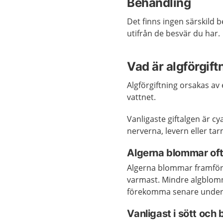
Behandling
Det finns ingen särskild 
utifrån de besvär du har.
Vad är algförgift
Algförgiftning orsakas av e
vattnet.
Vanligaste giftalgen är c
nerverna, levern eller ta
Algerna blommar oft
Algerna blommar framför 
varmast. Mindre algblom
förekomma senare under 
Vanligast i sött och