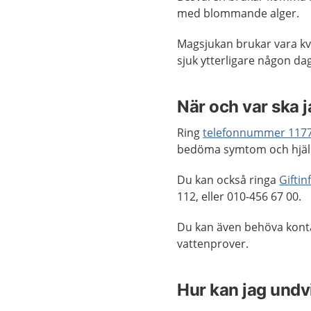
med blommande alger.
Magsjukan brukar vara kva
sjuk ytterligare någon dag
När och var ska 
Ring
telefonnummer 117
bedöma symtom och hjälp
Du kan också ringa
Gifti
112, eller 010-456 67 00.
Du kan även behöva kont
vattenprover.
Hur kan jag undv