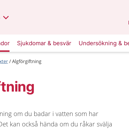
lt region
nan
n
Kalmar län
.
ador
Sjukdomar & besvär
Undersökning & b
xter
Algförgiftning
ftning
tning om du badar i vatten som har
et kan också hända om du råkar svälja