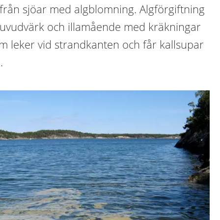
k från sjöar med algblomning. Algförgiftning
huvudvärk och illamående med kräkningar
m leker vid strandkanten och får kallsupar
.