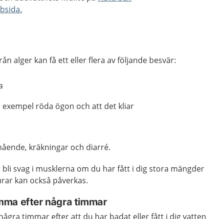
bsida.
från alger kan få ett eller flera av följande besvär:
a
ll exempel röda ögon och att det kliar
ående, kräkningar och diarré.
bli svag i musklerna om du har fått i dig stora mängder
jurar kan också påverkas.
mma efter några timmar
ra timmar efter att du har badat eller fått i dig vatten