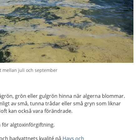
t mellan juli och september
ågrön, grön eller gulgrön hinna när algerna blommar.
mligt av små, tunna trådar eller små gryn som liknar
doft kan också vara förändrade.
 för algtoxinförgiftning.
ch badvattnets kvalité på
Havs och