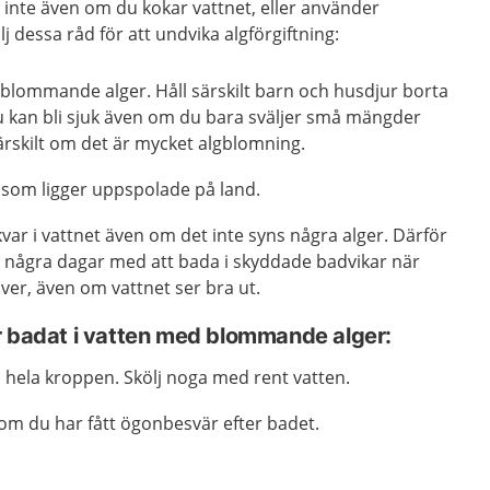
r inte även om du kokar vattnet, eller använder
j dessa råd för att undvika algförgiftning:
blommande alger. Håll särskilt barn och husdjur borta
u kan bli sjuk även om du bara sväljer små mängder
särskilt om det är mycket algblomning.
 som ligger uppspolade på land.
 kvar i vattnet även om det inte syns några alger. Därför
ta några dagar med att bada i skyddade badvikar när
ver, även om vattnet ser bra ut.
r badat i vatten med blommande alger:
 hela kroppen. Skölj noga med rent vatten.
om du har fått ögonbesvär efter badet.