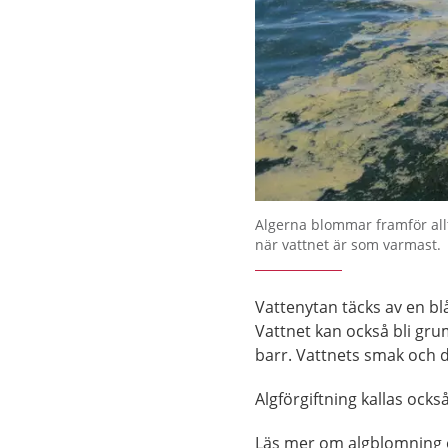
Algerna blommar framför all
när vattnet är som varmast.
Vattenytan täcks av en bl
Vattnet kan också bli gru
barr. Vattnets smak och 
Algförgiftning kallas också
Läs mer om algblomning o