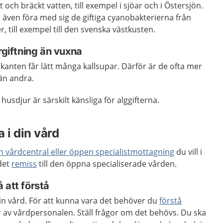
t och bräckt vatten, till exempel i sjöar och i Östersjön.
även föra med sig de giftiga cyanobakterierna från
r, till exempel till den svenska västkusten.
rgiftning än vuxna
kanten får lätt många kallsupar. Därför är de ofta mer
 än andra.
usdjur är särskilt känsliga för alggifterna.
 i din vård
en vårdcentral eller öppen specialistmottagning
du vill i
 det
remiss
till den öppna specialiserade vården.
 att förstå
 din vård. För att kunna vara det behöver du
förstå
 av vårdpersonalen. Ställ frågor om det behövs. Du ska