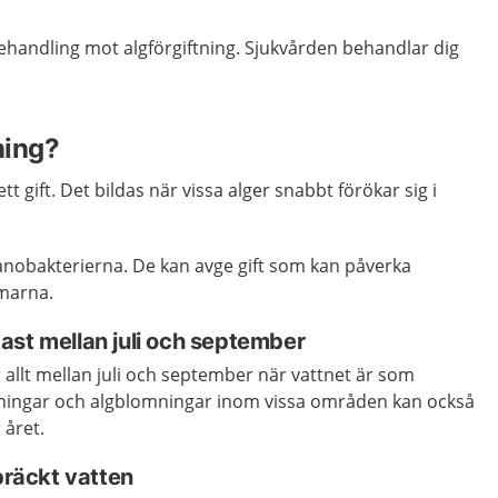
behandling mot algförgiftning. Sjukvården behandlar dig
ning?
tt gift. Det bildas när vissa alger snabbt förökar sig i
yanobakterierna. De kan avge gift som
kan påverka
rmarna.
ast mellan juli och september
allt mellan juli och september när vattnet är som
ningar och algblomningar inom vissa områden kan också
året.
 bräckt vatten