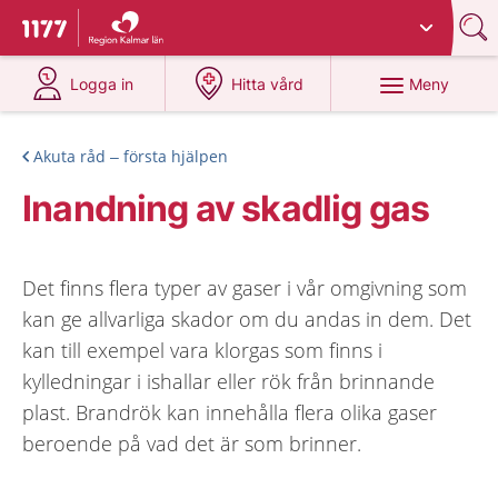
Du har valt region
Kalmar län
.
Till startsidan för 1177
på 1177.se
på 1177.se
Meny
Logga in
Hitta vård
Akuta råd – första hjälpen
Inandning av skadlig gas
Det finns flera typer av gaser i vår omgivning som
kan ge allvarliga skador om du andas in dem. Det
kan till exempel vara klorgas som finns i
kylledningar i ishallar eller rök från brinnande
plast. Brandrök kan innehålla flera olika gaser
beroende på vad det är som brinner.