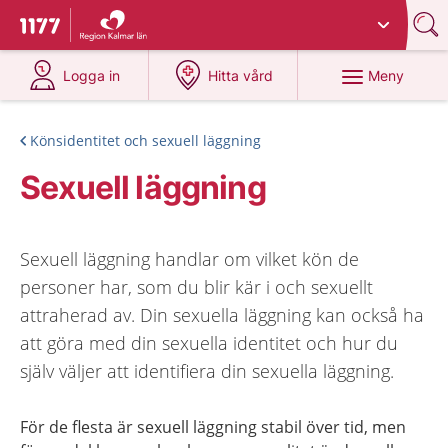
Du har valt region
Kalmar län
.
Till startsidan för 1177
på 1177.se
på 1177.se
Meny
Logga in
Hitta vård
Könsidentitet och sexuell läggning
Sexuell läggning
Sexuell läggning handlar om vilket kön de
personer har, som du blir kär i och sexuellt
attraherad av. Din sexuella läggning kan också ha
att göra med din sexuella identitet och hur du
själv väljer att identifiera din sexuella läggning.
För de flesta är sexuell läggning stabil över tid, men