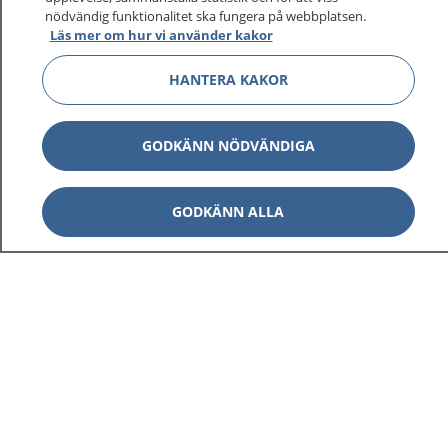
nödvändig funktionalitet ska fungera på webbplatsen.
Läs mer om hur vi använder kakor
Visa inn
1177 på flera språk
HANTERA KAKOR
Visa inn
Om 1177
GODKÄNN NÖDVÄNDIGA
Visa inn
Kontakt
GODKÄNN ALLA
Behandling av personuppgifter
Hantering av kakor
Inställningar för kakor
1177 – en tjänst från
Inera.