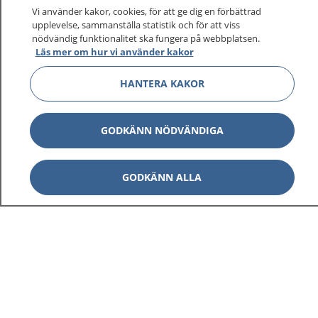
På 1177.se får du råd om hälsa och information om
Vi använder kakor, cookies, för att ge dig en förbättrad
sjukdomar och vilka mottagningar du kan kontakta.
upplevelse, sammanställa statistik och för att viss
Logga in för att läsa din journal och göra dina
nödvändig funktionalitet ska fungera på webbplatsen.
Läs mer om hur vi använder kakor
vårdärenden. Ring telefonnummer 1177 för
sjukvårdsrådgivning dygnet runt.
HANTERA KAKOR
1177 ger dig råd när du vill må bättre.
GODKÄNN NÖDVÄNDIGA
GODKÄNN ALLA
Visa inn
1177 på flera språk
Visa inn
Om 1177
Visa inn
Kontakt
Behandling av personuppgifter