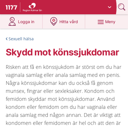
Du har valt region
Kalmar län
.
Till startsidan för 1177
på 1177.se
på 1177.se
Meny
Logga in
Hitta vård
Sexuell hälsa
Skydd mot könssjukdomar
Risken att få en könssjukdom är störst om du har
vaginala samlag eller anala samlag med en penis.
Några könssjukdomar kan du också få genom
munsex, fingrar eller sexleksaker. Kondom och
femidom skyddar mot könssjukdomar. Använd
kondom eller femidom om du har vaginala eller
anala samlag med någon annan. Det är viktigt att
kondomen eller femidomen är hel och att den är