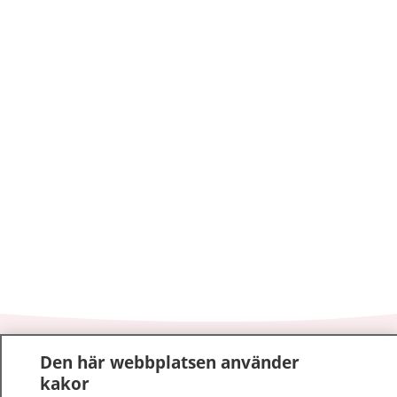
1177
–
tryggt om din hälsa och vård
Den här webbplatsen använder
kakor