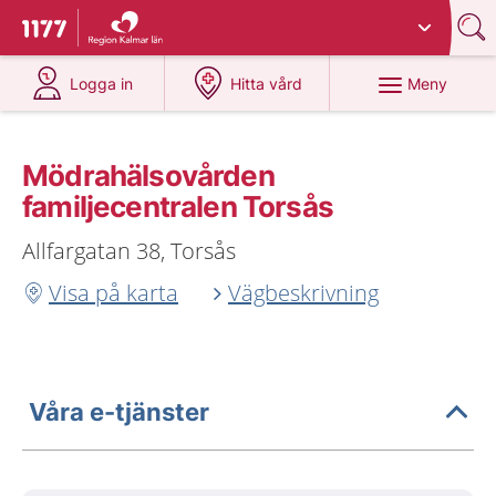
Du har valt region
Kalmar län
.
Till startsidan för 1177
på 1177.se
på 1177.se
Meny
Logga in
Hitta vård
Mödrahälsovården
familjecentralen Torsås
Allfargatan 38, Torsås
Visa på karta
Vägbeskrivning
Våra e-tjänster