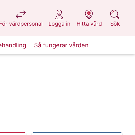
på 1177.se
på 1177.se
på 1177.se
på 1177.se
För vårdpersonal
Logga in
Hitta vård
Sök
ehandling
Så fungerar vården