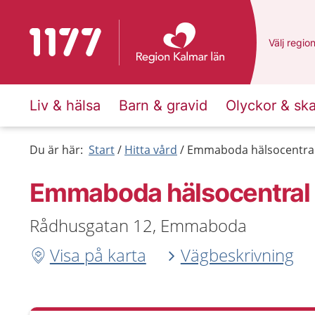
Till startsidan för 1177
Du har va
Välj
en an
regio
Liv & hälsa
Barn & gravid
Olyckor & sk
Du är här:
Start
Hitta vård
Emmaboda hälsocentra
Emmaboda hälsocentral
Rådhusgatan 12, Emmaboda
Visa på karta
Vägbeskrivning