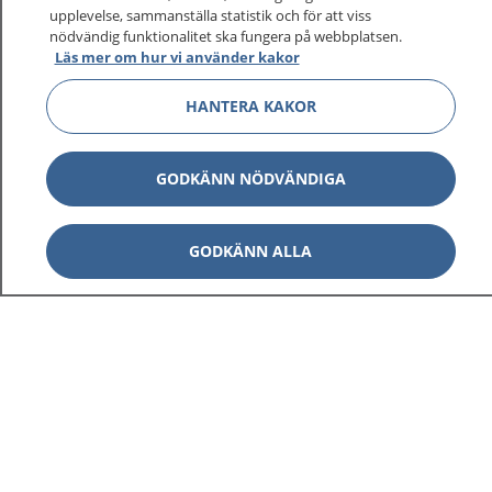
upplevelse, sammanställa statistik och för att viss
nödvändig funktionalitet ska fungera på webbplatsen.
Läs mer om hur vi använder kakor
Visa inn
1177 på flera språk
HANTERA KAKOR
Visa inn
Om 1177
GODKÄNN NÖDVÄNDIGA
Visa inn
Kontakt
GODKÄNN ALLA
Behandling av personuppgifter
Hantering av kakor
Inställningar för kakor
1177 – en tjänst från
Inera.