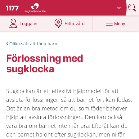
Du har valt region
Kalmar län
.
Till startsidan för 1177
på 1177.se
på 1177.se
Meny
Logga in
Hitta vård
Olika sätt att föda barn
Förlossning med
sugklocka
Sugklockan är ett effektivt hjälpmedel för att
avsluta förlossningen så att barnet fort kan födas.
Det är en bra metod om du som föder behöver
hjälp att avsluta förlossningen. Den kan också
vara bra om barnet inte mår bra. Efteråt kan du
och barnet ha ont efter sugklockan, men ni får