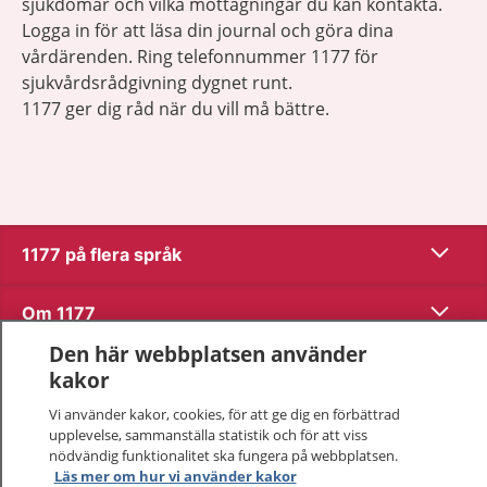
sjukdomar och vilka mottagningar du kan kontakta.
Logga in för att läsa din journal och göra dina
vårdärenden. Ring telefonnummer 1177 för
sjukvårdsrådgivning dygnet runt.
1177 ger dig råd när du vill må bättre.
Visa inn
1177 på flera språk
Visa inn
Om 1177
Den här webbplatsen använder
Visa inn
Kontakt
kakor
Vi använder kakor, cookies, för att ge dig en förbättrad
upplevelse, sammanställa statistik och för att viss
Behandling av personuppgifter
nödvändig funktionalitet ska fungera på webbplatsen.
Läs mer om hur vi använder kakor