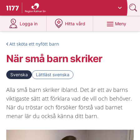
Du har valt region
Kalmar län
.
Till startsidan för 1177
på 1177.se
på 1177.se
Meny
Logga in
Hitta vård
Att sköta ett nyfött barn
När små barn skriker
Svenska
Lättläst svenska
Alla små barn skriker ibland. Det är ett av barns
viktigaste sätt att förklara vad de vill och behöver.
När du tröstar och försöker förstå vad barnet
menar lär du också känna ditt barn.