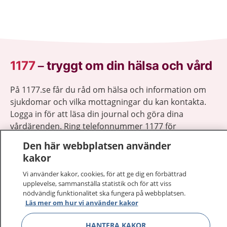
1177
–
tryggt om din hälsa och vård
På 1177.se får du råd om hälsa och information om
sjukdomar och vilka mottagningar du kan kontakta.
Logga in för att läsa din journal och göra dina
vårdärenden. Ring telefonnummer 1177 för
sjukvårdsrådgivning dygnet runt.
Den här webbplatsen använder
1177 ger dig råd när du vill må bättre.
kakor
Vi använder kakor, cookies, för att ge dig en förbättrad
upplevelse, sammanställa statistik och för att viss
nödvändig funktionalitet ska fungera på webbplatsen.
Läs mer om hur vi använder kakor
Visa inn
1177 på flera språk
HANTERA KAKOR