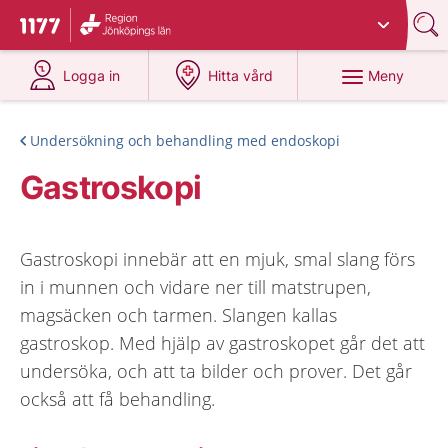
Du har valt region
Jönköpings län
.
Till startsidan för 1177
på 1177.se
på 1177.se
Meny
Logga in
Hitta vård
Undersökning och behandling med endoskopi
Gastroskopi
Gastroskopi innebär att en mjuk, smal slang förs
in i munnen och vidare ner till matstrupen,
magsäcken och tarmen. Slangen kallas
gastroskop. Med hjälp av gastroskopet går det att
undersöka, och att ta bilder och prover. Det går
också att få behandling.