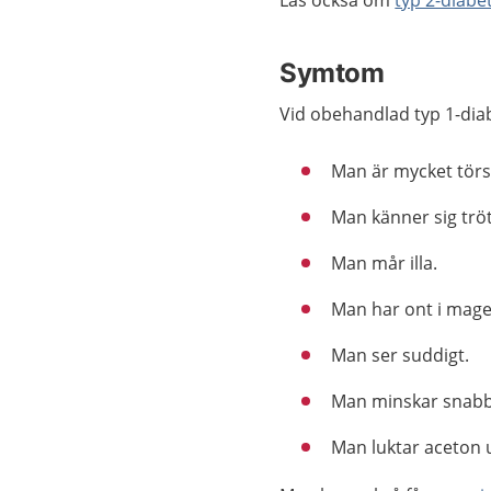
Läs också om
typ 2-diabe
Symtom
Vid obehandlad typ 1-diabe
Man är mycket törst
Man känner sig tröt
Man mår illa.
Man har ont i mage
Man ser suddigt.
Man minskar snabbt 
Man luktar aceton