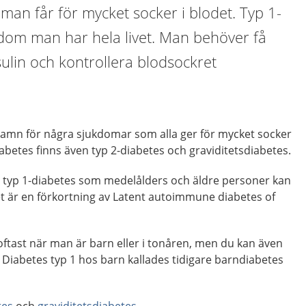
h man får för mycket socker i blodet. Typ 1-
kdom man har hela livet. Man behöver få
ulin och kontrollera blodsockret
namn för några sjukdomar som alla ger för mycket socker
iabetes finns även typ 2-diabetes och graviditetsdiabetes.
v typ 1-diabetes som medelålders och äldre personer kan
et är en förkortning av Latent autoimmune diabetes of
oftast när man är barn eller i tonåren, men du kan även
Diabetes typ 1 hos barn kallades tidigare barndiabetes