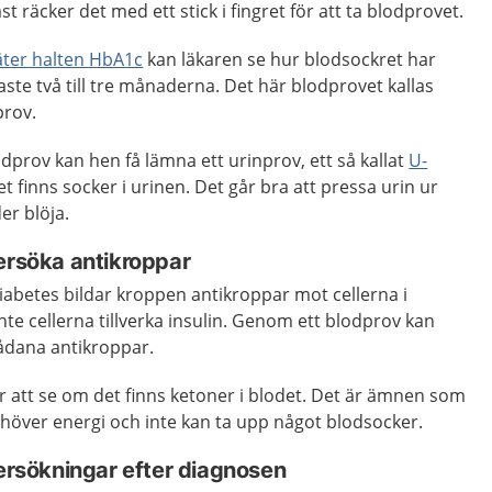
ast räcker det med ett stick i fingret för att ta blodprovet.
ter halten HbA1c
kan läkaren se hur blodsockret har
aste två till tre månaderna. Det här blodprovet kallas
prov.
dprov kan hen få lämna ett urinprov, ett så kallat
U-
et finns socker i urinen. Det går bra att pressa urin ur
er blöja.
ersöka antikroppar
iabetes bildar kroppen antikroppar mot cellerna i
nte cellerna tillverka insulin. Genom ett blodprov kan
sådana antikroppar.
r att se om det finns ketoner i blodet. Det är ämnen som
behöver energi och inte kan ta upp något blodsocker.
sökningar efter diagnosen