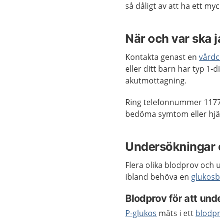
så dåligt av att ha ett my
När och var ska 
Kontakta genast en
vårdc
eller ditt barn har typ 1-
akutmottagning.
Ring telefonnummer 1177
bedöma symtom eller hjäl
Undersökningar 
Flera olika blodprov och 
ibland behöva en
glukosb
Blodprov för att un
P-glukos
mäts i ett
blodp