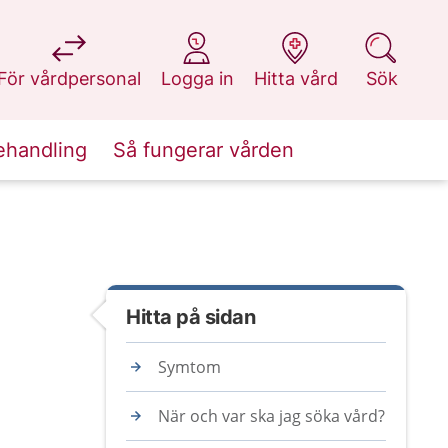
på 1177.se
på 1177.se
på 1177.se
på 1177.se
För vårdpersonal
Logga in
Hitta vård
Sök
ehandling
Så fungerar vården
Hitta på sidan
Symtom
När och var ska jag söka vård?