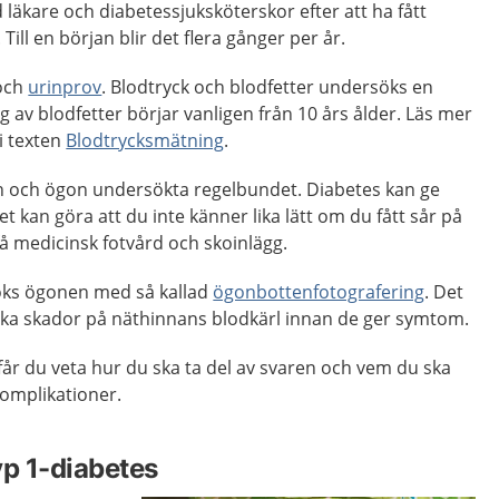
läkare och diabetessjuksköterskor efter att ha fått
Till en början blir det flera gånger per år.
och
urinprov
. Blodtryck och blodfetter undersöks en
 av blodfetter börjar vanligen från 10 års ålder. Läs mer
i texten
Blodtrycksmätning
.
en och ögon undersökta regelbundet. Diabetes kan ge
ket kan göra att du inte känner lika lätt om du fått sår på
å medicinsk fotvård och skoinlägg.
öks ögonen med så kallad
ögonbottenfotografering
. Det
cka skador på näthinnans blodkärl innan de ger symtom.
får du veta hur du ska ta del av svaren och vem du ska
komplikationer.
yp 1-diabetes