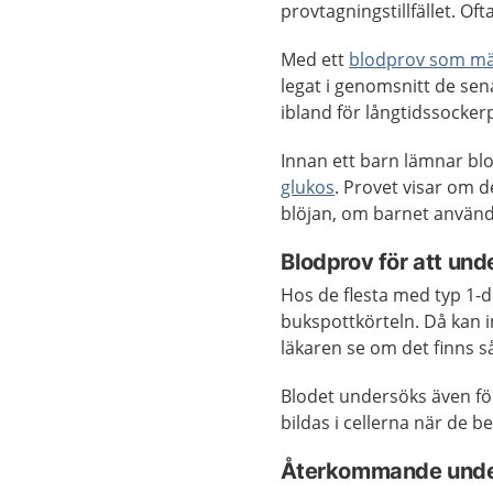
provtagningstillfället. Oft
Med ett
blodprov som mä
legat i genomsnitt de sen
ibland för långtidssocker
Innan ett barn lämnar blo
glukos
. Provet visar om d
blöjan, om barnet använd
Blodprov för att und
Hos de flesta med typ 1-d
bukspottkörteln. Då kan i
läkaren se om det finns 
Blodet undersöks även fö
bildas i cellerna när de 
Återkommande under