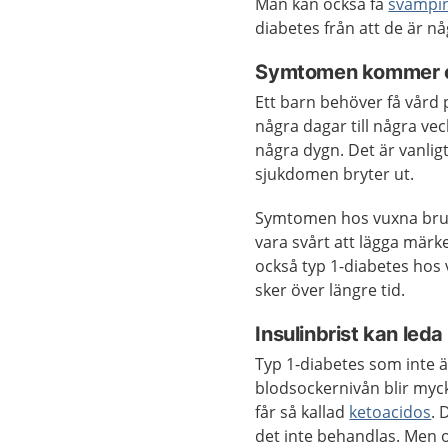
Man kan också få
svampin
diabetes från att de är 
Symtomen kommer ol
Ett barn behöver få vård
några dagar till några ve
några dygn. Det är vanlig
sjukdomen bryter ut.
Symtomen hos vuxna bruka
vara svårt att lägga mär
också typ 1-diabetes hos
sker över längre tid.
Insulinbrist kan leda 
Typ 1-diabetes som inte är
blodsockernivån blir mycke
får så kallad
ketoacidos
. 
det inte behandlas. Men 