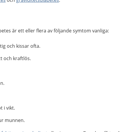
tes
och
graviditetsdiabetes
.
tes är ett eller flera av följande symtom vanliga:
ig och kissar ofta.
t och kraftlös.
n.
i vikt.
 ur munnen.