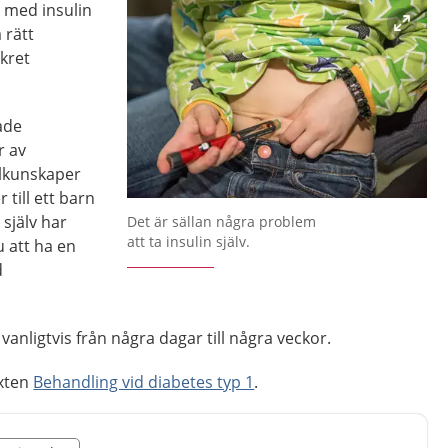
 med insulin
 rätt
kret
.
lade
r av
lkunskaper
till ett barn
Förstora bilden
själv har
Det är sällan några problem
att ta insulin själv.
 att ha en
d
vanligtvis från några dagar till några veckor.
exten
Behandling vid diabetes typ 1
.