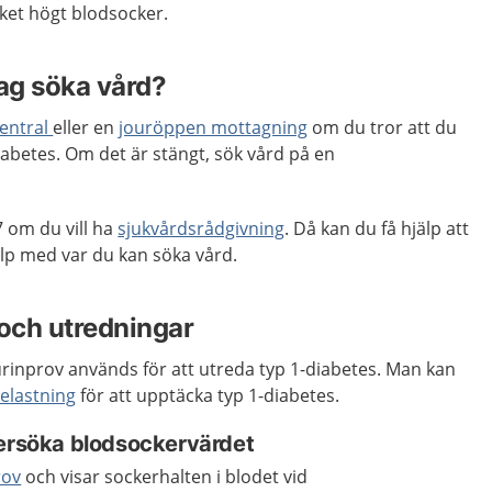
cket högt blodsocker.
jag söka vård?
entral
eller en
jouröppen mottagning
om du tror att du
diabetes. Om det är stängt, sök vård på en
 om du vill ha
sjukvårdsrådgivning
. Då kan du få hjälp att
p med var du kan söka vård.
och utredningar
urinprov används för att utreda typ 1-diabetes. Man kan
elastning
för att upptäcka typ 1-diabetes.
dersöka blodsockervärdet
rov
och visar sockerhalten i blodet vid