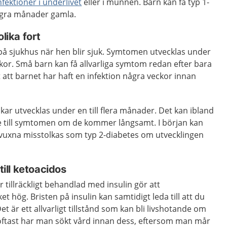
fektioner i underlivet
eller i munnen. Barn kan få typ 1-
några månader gamla.
ika fort
 på sjukhus när hen blir sjuk. Symtomen utvecklas under
ckor. Små barn kan få allvarliga symtom redan efter bara
t att barnet har haft en infektion några veckor innan
r utvecklas under en till flera månader. Det kan ibland
ke till symtomen om de kommer långsamt. I början kan
 vuxna misstolkas som typ 2-diabetes om utvecklingen
till ketoacidos
 tillräckligt behandlad med insulin gör att
t hög. Bristen på insulin kan samtidigt leda till att du
Det är ett allvarligt tillstånd som kan bli livshotande om
oftast har man sökt vård innan dess, eftersom man mår