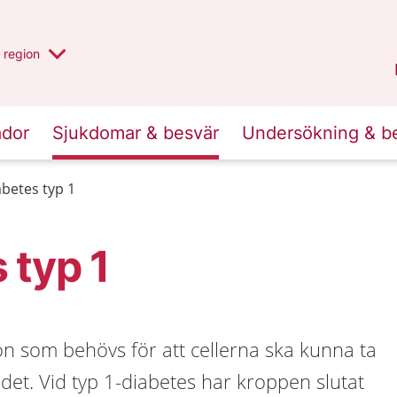
har valt region
en annan
region
Jönköpings län
.
ador
Sjukdomar & besvär
Undersökning & b
abetes typ 1
 typ 1
on som behövs för att cellerna ska kunna ta
det. Vid typ 1-diabetes har kroppen slutat