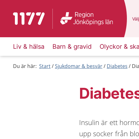
Till startsidan för 1177
Du 
Välj
Liv & hälsa
Barn & gravid
Olyckor & sk
Du är här:
Start
Sjukdomar & besvär
Diabetes
Di
Diabetes
Insulin är ett horm
upp socker från blo