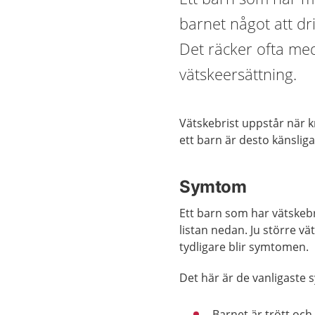
barnet något att dri
Det räcker ofta me
vätskeersättning.
Vätskebrist uppstår när k
ett barn är desto känsliga
Symtom
Ett barn som har vätskebri
listan nedan. Ju större vä
tydligare blir symtomen.
Det här är de vanligaste
Barnet är trött och