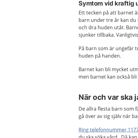
Symtom vid kraftig 
Ett tecken på att barnet ä
barn under tre år kan du
och dra huden utåt. Barn
sjunker tillbaka. Vanligtv
På barn som är ungefär t
huden på handen.
Barnet kan bli mycket utm
men barnet kan också bli
När och var ska 
De allra flesta barn som 
gå över av sig själv när ba
Ring telefonnummer 117
du ska söka vård. Då kan