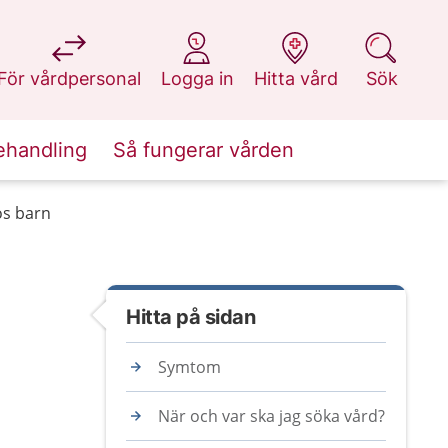
på 1177.se
på 1177.se
på 1177.se
på 1177.se
För vårdpersonal
Logga in
Hitta vård
Sök
ehandling
Så fungerar vården
os barn
Hitta på sidan
Symtom
När och var ska jag söka vård?