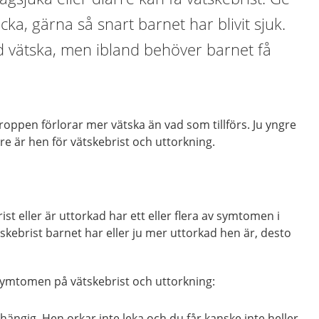
cka, gärna så snart barnet har blivit sjuk.
d vätska, men ibland behöver barnet få
roppen förlorar mer vätska än vad som tillförs. Ju yngre
re är hen för vätskebrist och uttorkning.
st eller är uttorkad har ett eller flera av symtomen i
tskebrist barnet har eller ju mer uttorkad hen är, desto
 symtomen på vätskebrist och uttorkning:
 hängig. Hen orkar inte leka och du får kanske inte heller