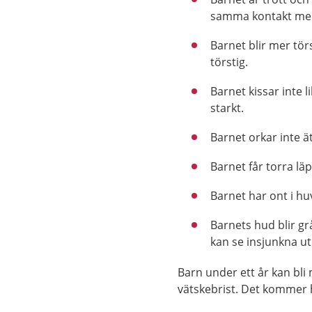
samma kontakt med
Barnet blir mer tör
törstig.
Barnet kissar inte l
starkt.
Barnet orkar inte ät
Barnet får torra lä
Barnet har ont i hu
Barnets hud blir g
kan se insjunkna ut
Barn under ett år kan bli 
vätskebrist. Det kommer h