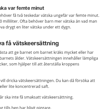
ska var femte minut
höver få två teskedar vätska ungefär var femte minut.
0 milliliter. Ofta behöver barn mer vätska än vad man
va drygt en liter vätska under ett dygn.
a få vätskeersättning
ästa att ge barnet om barnet kräks mycket eller har
t barnets ålder. Vätskeersättningen innehåller lämpliga
ker, som hjälper till att återställa kroppens
vill dricka vätskeersättningen. Du kan då försöka att
ller lite koncentrerad saft.
år ska inte få smaksatt vätskeersättning.
 tills hen har blivit piggare.