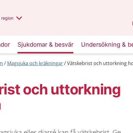
har valt region
en annan
region
Jönköpings län
.
ador
Sjukdomar & besvär
Undersökning & b
rm
Magsjuka och kräkningar
Vätskebrist och uttorkning h
ist och uttorkning
n
gsjuka eller diarré kan få vätskebrist. Ge