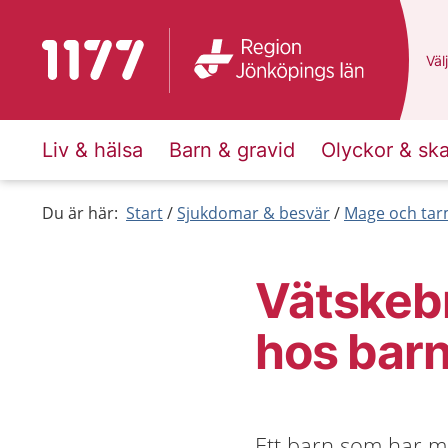
Till startsidan för 1177
Du 
Välj
Liv & hälsa
Barn & gravid
Olyckor & sk
Du är här:
Start
Sjukdomar & besvär
Mage och ta
Vätskebr
hos bar
Ett barn som har ma