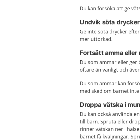
Du kan försöka att ge vät
Undvik söta drycker
Ge inte söta drycker efte
mer uttorkad.
Fortsätt amma eller
Du som ammar eller ger b
oftare än vanligt och äve
Du som ammar kan försö
med sked om barnet inte v
Droppa vätska i mu
Du kan också använda en 
till barn. Spruta eller dr
rinner vätskan ner i hals
barnet få kväljningar. Spr