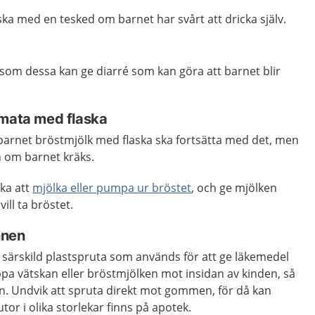
ska med en tesked om barnet har svårt att dricka själv.
rsom dessa kan ge diarré som kan göra att barnet blir
 mata med flaska
arnet bröstmjölk med flaska ska fortsätta med det, men
n om barnet kräks.
ka att
mjölka eller pumpa ur bröstet
, och ge mjölken
ill ta bröstet.
nnen
särskild plastspruta som används för att ge läkemedel
oppa vätskan eller bröstmjölken mot insidan av kinden, så
en. Undvik att spruta direkt mot gommen, för då kan
utor i olika storlekar finns på apotek.