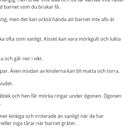
 barnet som du brukar få.
stig, men det kan också hända att barnet inte alls är
ika ofta som vanligt. Kisset kan vara mörkgult och lukta
a och går ner i vikt.
ppar. Även insidan av kinderna kan bli matta och torra.
vudet.
råblek och hen får mörka ringar under ögonen. Ögonen
.
mer kinkiga och irriterade än vanligt när de har
eller inga tårar när barnet gråter.