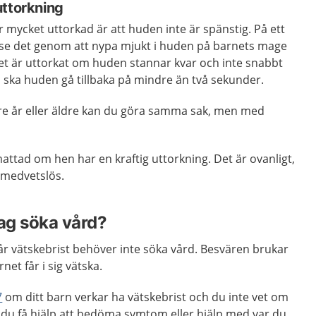
uttorkning
r mycket uttorkad är att huden inte är spänstig. På ett
 se det genom att nypa mjukt i huden på barnets mage
et är uttorkat om huden stannar kvar och inte snabbt
is ska huden gå tillbaka på mindre än två sekunder.
re år eller äldre kan du göra samma sak, men med
attad om hen har en kraftig uttorkning. Det är ovanligt,
 medvetslös.
jag söka vård?
får vätskebrist behöver inte söka vård. Besvären brukar
rnet får i sig vätska.
7
om ditt barn verkar ha vätskebrist och du inte vet om
 du få hjälp att bedöma symtom eller hjälp med var du