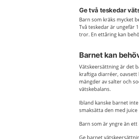
Ge två teskedar vät
Barn som kräks mycket be
Två teskedar är ungefär 1
tror. En ettåring kan behö
Barnet kan behöv
Vätskeersättning är det b
kraftiga diarréer, oavset
mängder av salter och soc
vätskebalans.
Ibland kanske barnet inte 
smaksätta den med juice e
Barn som är yngre än ett 
Ge barnet vätskeersättning