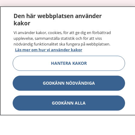
1177
–
tryggt om din hälsa och vård
Den här webbplatsen använder
kakor
På 1177.se får du råd om hälsa och information om
sjukdomar och vilka mottagningar du kan kontakta.
Vi använder kakor, cookies, för att ge dig en förbättrad
Logga in för att läsa din journal och göra dina
upplevelse, sammanställa statistik och för att viss
nödvändig funktionalitet ska fungera på webbplatsen.
vårdärenden. Ring telefonnummer 1177 för
Läs mer om hur vi använder kakor
sjukvårdsrådgivning dygnet runt.
1177 ger dig råd när du vill må bättre.
HANTERA KAKOR
GODKÄNN NÖDVÄNDIGA
Visa inn
1177 på flera språk
GODKÄNN ALLA
Visa inn
Om 1177
Visa inn
Kontakt