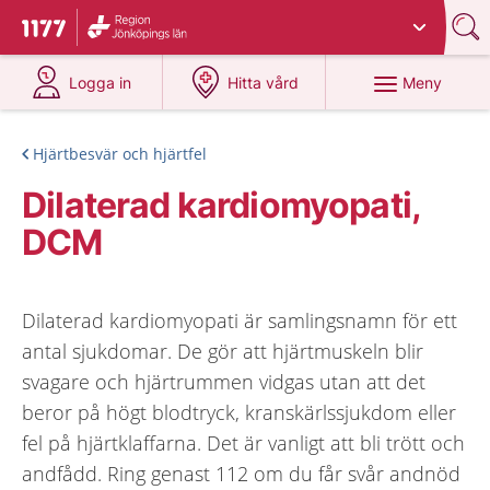
Du har valt region
Jönköpings län
.
Till startsidan för 1177
på 1177.se
på 1177.se
Meny
Logga in
Hitta vård
Hjärtbesvär och hjärtfel
Dilaterad kardiomyopati,
DCM
Dilaterad kardiomyopati är samlingsnamn för ett
antal sjukdomar. De gör att hjärtmuskeln blir
svagare och hjärtrummen vidgas utan att det
beror på högt blodtryck, kranskärlssjukdom eller
fel på hjärtklaffarna. Det är vanligt att bli trött och
andfådd. Ring genast 112 om du får svår andnöd