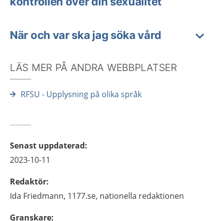
kontrollen över din sexualitet
När och var ska jag söka vård
LÄS MER PÅ ANDRA WEBBPLATSER
RFSU - Upplysning på olika språk
Senast uppdaterad
:
2023-10-11
Redaktör
:
Ida
Friedmann,
1177.se, nationella redaktionen
Granskare
: