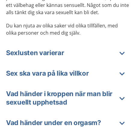
ett välbehag eller kännas sensuellt. Något som du inte
alls tänkt dig ska vara sexuellt kan bli det.
Du kan njuta av olika saker vid olika tillfällen, med
olika personer och med dig själv.
Sexlusten varierar
Sex ska vara på lika villkor
Vad händer i kroppen när man blir
sexuellt upphetsad
Vad händer under en orgasm?