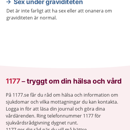
Sex under graviditeten
Det är inte farligt att ha sex eller att onanera om
graviditeten är normal.
1177
–
tryggt om din hälsa och vård
På 1177.se får du råd om hälsa och information om
sjukdomar och vilka mottagningar du kan kontakta.
Logga in för att läsa din journal och göra dina
vårdärenden. Ring telefonnummer 1177 för
sjukvårdsrådgivning dygnet runt.
1177 ger dig råd när du vill må bättre.