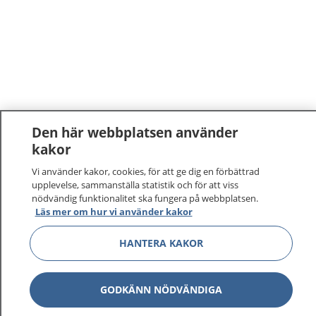
Den här webbplatsen använder
kakor
1177
–
tryggt om din hälsa och vård
Vi använder kakor, cookies, för att ge dig en förbättrad
upplevelse, sammanställa statistik och för att viss
På 1177.se får du råd om hälsa och information om
nödvändig funktionalitet ska fungera på webbplatsen.
Läs mer om hur vi använder kakor
sjukdomar och vilka mottagningar du kan kontakta.
Logga in för att läsa din journal och göra dina
HANTERA KAKOR
vårdärenden. Ring telefonnummer 1177 för
sjukvårdsrådgivning dygnet runt.
1177 ger dig råd när du vill må bättre.
GODKÄNN NÖDVÄNDIGA