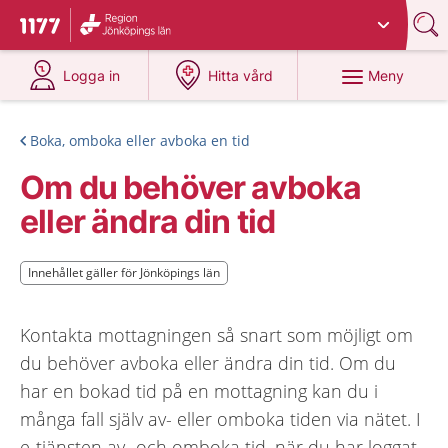
Du har valt region
Jönköpings län
.
Till startsidan för 1177
på 1177.se
på 1177.se
Meny
Logga in
Hitta vård
Boka, omboka eller avboka en tid
Om du behöver avboka
eller ändra din tid
Innehållet gäller för Jönköpings län
Innehållet gäller för Jönköpings län
Kontakta mottagningen så snart som möjligt om
du behöver avboka eller ändra din tid. Om du
har en bokad tid på en mottagning kan du i
många fall själv av- eller omboka tiden via nätet. I
e-tjänsten av- och omboka tid, när du har loggat