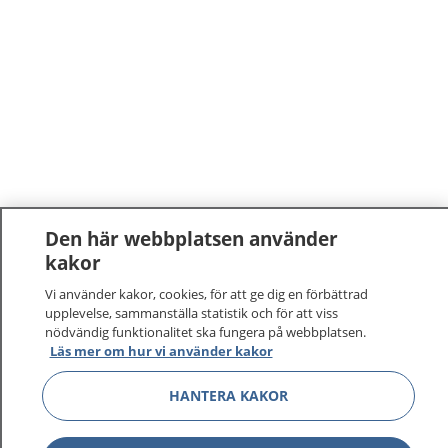
Den här webbplatsen använder
kakor
Vi använder kakor, cookies, för att ge dig en förbättrad
upplevelse, sammanställa statistik och för att viss
nödvändig funktionalitet ska fungera på webbplatsen.
Läs mer om hur vi använder kakor
1177
–
tryggt om din hälsa och vård
HANTERA KAKOR
På 1177.se får du råd om hälsa och information om
sjukdomar och vilka mottagningar du kan kontakta.