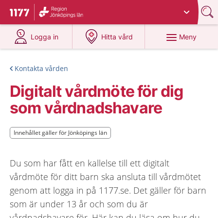
Du har valt region
Jönköpings län
.
Till startsidan för 1177
på 1177.se
på 1177.se
Meny
Logga in
Hitta vård
Kontakta vården
Digitalt vårdmöte för dig
som vårdnadshavare
Innehållet gäller för Jönköpings län
Innehållet gäller för Jönköpings län
Du som har fått en kallelse till ett digitalt
vårdmöte för ditt barn ska ansluta till vårdmötet
genom att logga in på 1177.se. Det gäller för barn
som är under 13 år och som du är
vårdnadshavare för. Här kan du läsa om hur du