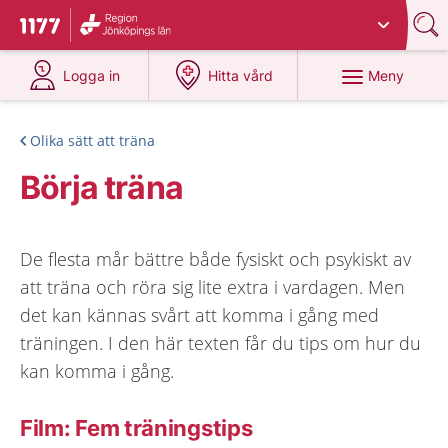
Du har valt region
Jönköpings län
.
Till startsidan för 1177
på 1177.se
på 1177.se
Meny
Logga in
Hitta vård
Olika sätt att träna
Börja träna
De flesta mår bättre både fysiskt och psykiskt av
att träna och röra sig lite extra i vardagen. Men
det kan kännas svårt att komma i gång med
träningen. I den här texten får du tips om hur du
kan komma i gång.
Film: Fem träningstips