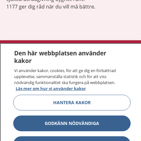
1177 ger dig råd när du vill må bättre.
Visa inn
1177 på flera språk
Den här webbplatsen använder
kakor
Visa inn
Om 1177
Vi använder kakor, cookies, för att ge dig en förbättrad
upplevelse, sammanställa statistik och för att viss
Visa inn
nödvändig funktionalitet ska fungera på webbplatsen.
Kontakt
Läs mer om hur vi använder kakor
HANTERA KAKOR
Behandling av personuppgifter
Hantering av kakor
GODKÄNN NÖDVÄNDIGA
Inställningar för kakor