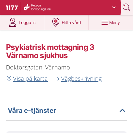
Du har valt region
Jönköpings län
.
Till startsidan för 1177
på 1177.se
på 1177.se
Meny
Logga in
Hitta vård
Psykiatrisk mottagning 3
Värnamo sjukhus
Doktorsgatan, Värnamo
Visa på karta
Vägbeskrivning
Våra e-tjänster