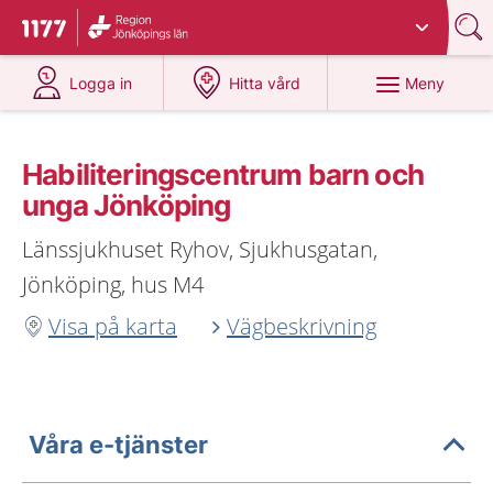
Du har valt region
Jönköpings län
.
Till startsidan för 1177
på 1177.se
på 1177.se
Meny
Logga in
Hitta vård
Habiliteringscentrum barn och
unga Jönköping
Länssjukhuset Ryhov, Sjukhusgatan,
Jönköping, hus M4
Visa på karta
Vägbeskrivning
Våra e-tjänster