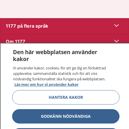
Visa inn
1177 på flera språk
Visa inn
Om 1177
Den här webbplatsen använder
Visa inn
Kontakt
kakor
Vi använder kakor, cookies, för att ge dig en förbättrad
upplevelse, sammanställa statistik och för att viss
Behandling av personuppgifter
nödvändig funktionalitet ska fungera på webbplatsen.
Läs mer om hur vi använder kakor
Hantering av kakor
HANTERA KAKOR
Inställningar för kakor
GODKÄNN NÖDVÄNDIGA
1177 – en tjänst från
Inera.