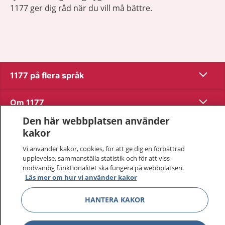
1177 ger dig råd när du vill må bättre.
Visa inn
1177 på flera språk
Visa inn
Om 1177
Den här webbplatsen använder
Visa inn
Kontakt
kakor
Vi använder kakor, cookies, för att ge dig en förbättrad
upplevelse, sammanställa statistik och för att viss
Behandling av personuppgifter
nödvändig funktionalitet ska fungera på webbplatsen.
Läs mer om hur vi använder kakor
Hantering av kakor
HANTERA KAKOR
Inställningar för kakor