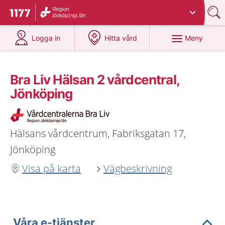
Du har valt region
Jönköpings län
.
Till startsidan för 1177
på 1177.se
på 1177.se
Meny
Logga in
Hitta vård
Bra Liv Hälsan 2 vårdcentral,
Jönköping
Hälsans vårdcentrum, Fabriksgatan 17,
Jönköping
Visa på karta
Vägbeskrivning
Våra e-tjänster