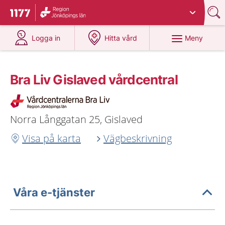
Du har valt region
Jönköpings län
.
Till startsidan för 1177
på 1177.se
på 1177.se
Meny
Logga in
Hitta vård
Bra Liv Gislaved vårdcentral
Norra Långgatan 25, Gislaved
Visa på karta
Vägbeskrivning
Våra e-tjänster