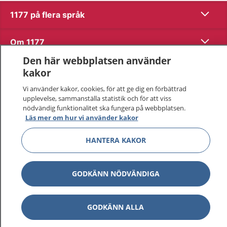
Visa inn
1177 på flera språk
Visa inn
Om 1177
Den här webbplatsen använder
Visa inn
Kontakt
kakor
Vi använder kakor, cookies, för att ge dig en förbättrad
upplevelse, sammanställa statistik och för att viss
Behandling av personuppgifter
nödvändig funktionalitet ska fungera på webbplatsen.
Läs mer om hur vi använder kakor
Hantering av kakor
HANTERA KAKOR
Inställningar för kakor
GODKÄNN NÖDVÄNDIGA
1177 – en tjänst från
Inera.
GODKÄNN ALLA