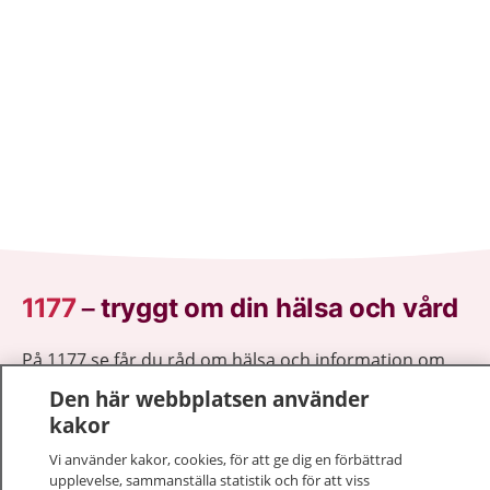
1177
–
tryggt om din hälsa och vård
På 1177.se får du råd om hälsa och information om
sjukdomar och vilka mottagningar du kan kontakta.
Den här webbplatsen använder
Logga in för att läsa din journal och göra dina
kakor
vårdärenden. Ring telefonnummer 1177 för
Vi använder kakor, cookies, för att ge dig en förbättrad
sjukvårdsrådgivning dygnet runt.
upplevelse, sammanställa statistik och för att viss