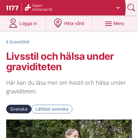
Du har valt region
Jönköpings län
.
Till startsidan för 1177
på 1177.se
på 1177.se
Meny
Logga in
Hitta vård
Graviditet
Livsstil och hälsa under
graviditeten
Här kan du läsa mer om livsstil och hälsa under
graviditeten.
Svenska
Lättläst svenska