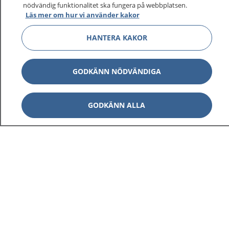
1177 ger dig råd när du vill må bättre.
nödvändig funktionalitet ska fungera på webbplatsen.
Läs mer om hur vi använder kakor
HANTERA KAKOR
Visa inn
1177 på flera språk
GODKÄNN NÖDVÄNDIGA
Visa inn
Om 1177
GODKÄNN ALLA
Visa inn
Kontakt
Behandling av personuppgifter
Hantering av kakor
Inställningar för kakor