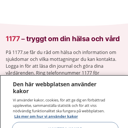
1177
–
tryggt om din hälsa och vård
På 1177.se får du råd om hälsa och information om
sjukdomar och vilka mottagningar du kan kontakta.
Logga in för att läsa din journal och göra dina
vårdärenden. Ring telefonnummer 1177 för
sjukvårdsrådgivning dygnet runt.
Den här webbplatsen använder
1177 ger dig råd när du vill må bättre.
kakor
Vi använder kakor, cookies, för att ge dig en förbättrad
upplevelse, sammanställa statistik och för att viss
nödvändig funktionalitet ska fungera på webbplatsen.
Läs mer om hur vi använder kakor
Visa inn
1177 på flera språk