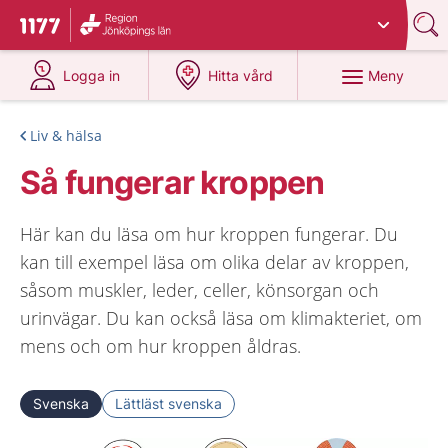
Du har valt region
Jönköpings län
.
Till startsidan för 1177
på 1177.se
på 1177.se
Meny
Logga in
Hitta vård
Liv & hälsa
Så fungerar kroppen
Här kan du läsa om hur kroppen fungerar. Du
kan till exempel läsa om olika delar av kroppen,
såsom muskler, leder, celler, könsorgan och
urinvägar. Du kan också läsa om klimakteriet, om
mens och om hur kroppen åldras.
Svenska
Lättläst svenska