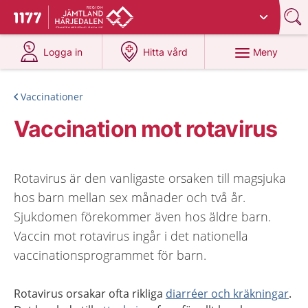
Du har valt region
Jämtland Härjedalen
.
Till startsidan för 1177
på 1177.se
på 1177.se
Meny
Logga in
Hitta vård
Vaccinationer
Vaccination mot rotavirus
Rotavirus är den vanligaste orsaken till magsjuka
hos barn mellan sex månader och två år.
Sjukdomen förekommer även hos äldre barn.
Vaccin mot rotavirus ingår i det nationella
vaccinationsprogrammet för barn.
Rotavirus orsakar ofta rikliga
diarréer och kräkningar
.