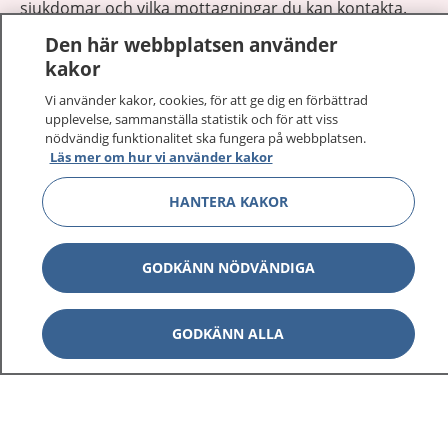
sjukdomar och vilka mottagningar du kan kontakta.
Logga in för att läsa din journal och göra dina
Den här webbplatsen använder
vårdärenden. Ring telefonnummer 1177 för
kakor
sjukvårdsrådgivning dygnet runt.
Vi använder kakor, cookies, för att ge dig en förbättrad
1177 ger dig råd när du vill må bättre.
upplevelse, sammanställa statistik och för att viss
nödvändig funktionalitet ska fungera på webbplatsen.
Läs mer om hur vi använder kakor
HANTERA KAKOR
Visa inn
1177 på flera språk
GODKÄNN NÖDVÄNDIGA
Visa inn
Om 1177
GODKÄNN ALLA
Visa inn
Kontakt
Behandling av personuppgifter