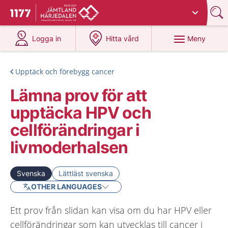
Du har valt region
Jämtland Härjedalen
.
Till startsidan för 1177
på 1177.se
på 1177.se
Meny
Logga in
Hitta vård
Upptäck och förebygg cancer
Lämna prov för att
upptäcka HPV och
cellförändringar i
livmoderhalsen
Svenska
Lättläst svenska
OTHER LANGUAGES
Ett prov från slidan kan visa om du har HPV eller
cellförändringar som kan utvecklas till cancer i