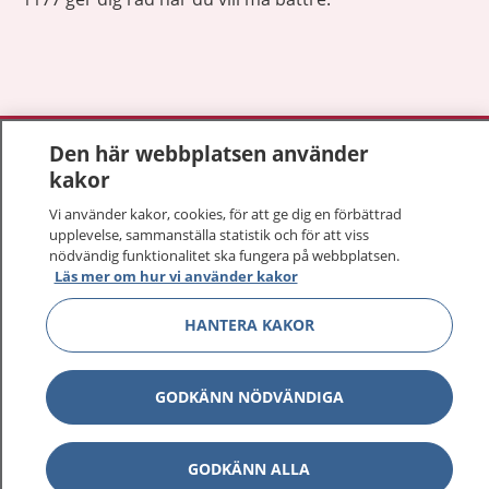
Visa inn
1177 på flera språk
Den här webbplatsen använder
kakor
Visa inn
Om 1177
Vi använder kakor, cookies, för att ge dig en förbättrad
upplevelse, sammanställa statistik och för att viss
Visa inn
nödvändig funktionalitet ska fungera på webbplatsen.
Kontakt
Läs mer om hur vi använder kakor
HANTERA KAKOR
Behandling av personuppgifter
GODKÄNN NÖDVÄNDIGA
Hantering av kakor
Inställningar för kakor
GODKÄNN ALLA