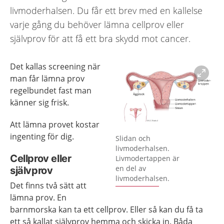
livmoderhalsen. Du får ett brev med en kallelse
varje gång du behöver lämna cellprov eller
självprov för att få ett bra skydd mot cancer.
Det kallas screening när
man får lämna prov
regelbundet fast man
känner sig frisk.
Att lämna provet kostar
Förstora bilden
ingenting för dig.
Slidan och
livmoderhalsen.
Cellprov eller
Livmodertappen är
en del av
självprov
livmoderhalsen.
Det finns två sätt att
lämna prov. En
barnmorska kan ta ett cellprov. Eller så kan du få ta
ett så kallat självprov hemma och skicka in. Båda