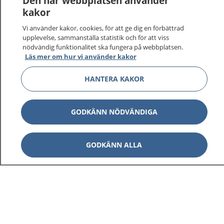
Den här webbplatsen använder
vårdärenden. Ring telefonnummer 1177 för
kakor
sjukvårdsrådgivning dygnet runt.
Vi använder kakor, cookies, för att ge dig en förbättrad
1177 ger dig råd när du vill må bättre.
upplevelse, sammanställa statistik och för att viss
nödvändig funktionalitet ska fungera på webbplatsen.
Läs mer om hur vi använder kakor
HANTERA KAKOR
Visa inn
1177 på flera språk
GODKÄNN NÖDVÄNDIGA
Visa inn
Om 1177
GODKÄNN ALLA
Visa inn
Kontakt
Behandling av personuppgifter
Hantering av kakor