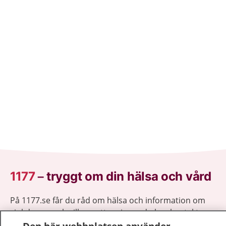
1177
–
tryggt om din hälsa och vård
På 1177.se får du råd om hälsa och information om
sjukdomar och vilka mottagningar du kan kontakta.
Logga in för att läsa din journal och göra dina