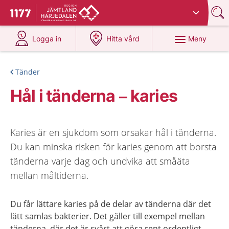
Du har valt region
Jämtland Härjedalen
.
Till startsidan för 1177
på 1177.se
på 1177.se
Meny
Logga in
Hitta vård
Tänder
Hål i tänderna – karies
Karies är en sjukdom som orsakar hål i tänderna.
Du kan minska risken för karies genom att borsta
tänderna varje dag och undvika att småäta
mellan måltiderna.
Du får lättare karies på de delar av tänderna där det
lätt samlas bakterier. Det gäller till exempel mellan
tänderna, där det är svårt att göra rent ordentligt.