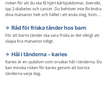
risken för att du ska få hjärt-kärlsjukdomar, övervikt,
typ 2-diabetes och cancer. Du behöver inte förändra
dina matvanor helt och hållet i ett enda steg. Kom
ihåg att varje liten förändring kan göra stor skillnad.
Råd för friska tänder hos barn
För att barns tänder ska vara friska är det viktigt att
skapa bra matvanor tidigt.
Hål i tänderna – karies
Karies är en sjukdom som orsakar hål i tänderna. Du
kan minska risken för karies genom att borsta
tänderna varje dag.