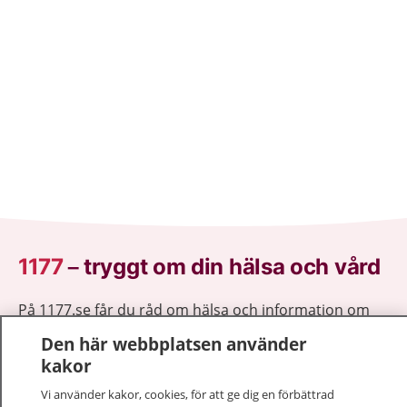
1177
–
tryggt om din hälsa och vård
På 1177.se får du råd om hälsa och information om
sjukdomar och vilka mottagningar du kan kontakta.
Den här webbplatsen använder
Logga in för att läsa din journal och göra dina
kakor
vårdärenden. Ring telefonnummer 1177 för
Vi använder kakor, cookies, för att ge dig en förbättrad
sjukvårdsrådgivning dygnet runt.