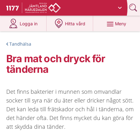
Du har valt region
Jämtland Härjedalen
.
Till startsidan för 1177
på 1177.se
på 1177.se
Meny
Logga in
Hitta vård
Tandhälsa
Bra mat och dryck för
tänderna
Det finns bakterier i munnen som omvandlar
socker till syra när du äter eller dricker något sött.
Det kan leda till frätskador och hål i tänderna, om
det händer ofta. Det finns mycket du kan göra för
att skydda dina tänder.