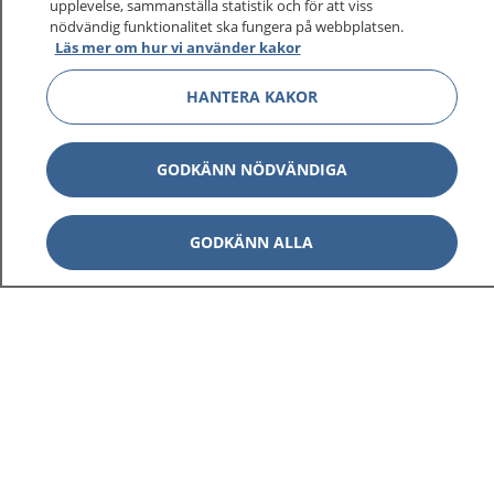
upplevelse, sammanställa statistik och för att viss
1177 ger dig råd när du vill må bättre.
nödvändig funktionalitet ska fungera på webbplatsen.
Läs mer om hur vi använder kakor
HANTERA KAKOR
Visa inn
1177 på flera språk
GODKÄNN NÖDVÄNDIGA
Visa inn
Om 1177
GODKÄNN ALLA
Visa inn
Kontakt
Behandling av personuppgifter
Hantering av kakor
Inställningar för kakor