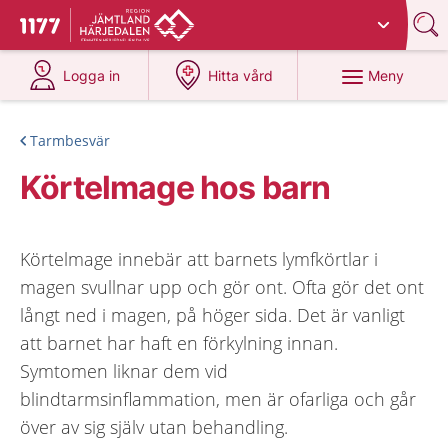
Du har valt region
Jämtland Härjedalen
.
Till startsidan för 1177
på 1177.se
på 1177.se
Meny
Logga in
Hitta vård
Tarmbesvär
Körtelmage hos barn
Körtelmage innebär att barnets lymfkörtlar i
magen svullnar upp och gör ont. Ofta gör det ont
långt ned i magen, på höger sida. Det är vanligt
att barnet har haft en förkylning innan.
Symtomen liknar dem vid
blindtarmsinflammation, men är ofarliga och går
över av sig själv utan behandling.