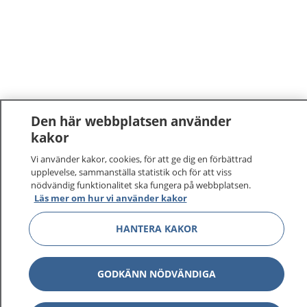
Den här webbplatsen använder
kakor
1177
–
tryggt om din hälsa och vård
Vi använder kakor, cookies, för att ge dig en förbättrad
upplevelse, sammanställa statistik och för att viss
På 1177.se får du råd om hälsa och information om
nödvändig funktionalitet ska fungera på webbplatsen.
Läs mer om hur vi använder kakor
sjukdomar och vilka mottagningar du kan kontakta.
Logga in för att läsa din journal och göra dina
HANTERA KAKOR
vårdärenden. Ring telefonnummer 1177 för
sjukvårdsrådgivning dygnet runt.
1177 ger dig råd när du vill må bättre.
GODKÄNN NÖDVÄNDIGA