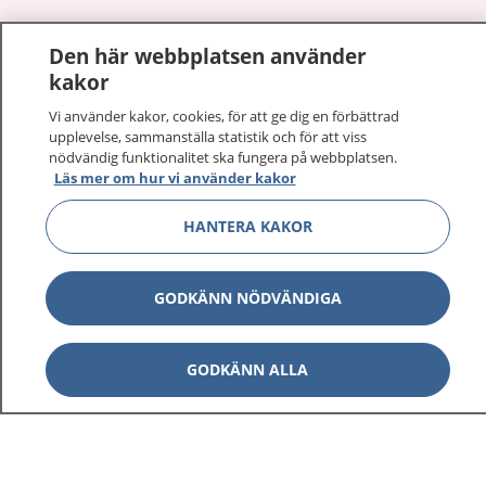
1177
–
tryggt om din hälsa och vård
Den här webbplatsen använder
kakor
På 1177.se får du råd om hälsa och information om
sjukdomar och vilka mottagningar du kan kontakta.
Vi använder kakor, cookies, för att ge dig en förbättrad
Logga in för att läsa din journal och göra dina
upplevelse, sammanställa statistik och för att viss
nödvändig funktionalitet ska fungera på webbplatsen.
vårdärenden. Ring telefonnummer 1177 för
Läs mer om hur vi använder kakor
sjukvårdsrådgivning dygnet runt.
1177 ger dig råd när du vill må bättre.
HANTERA KAKOR
GODKÄNN NÖDVÄNDIGA
Visa inn
1177 på flera språk
GODKÄNN ALLA
Visa inn
Om 1177
Visa inn
Kontakt