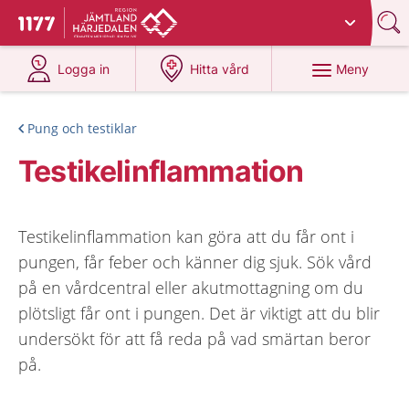
Du har valt region
Jämtland Härjedalen
.
Till startsidan för 1177
på 1177.se
på 1177.se
Meny
Logga in
Hitta vård
Pung och testiklar
Testikelinflammation
Testikelinflammation kan göra att du får ont i
pungen, får feber och känner dig sjuk. Sök vård
på en vårdcentral eller akutmottagning om du
plötsligt får ont i pungen. Det är viktigt att du blir
undersökt för att få reda på vad smärtan beror
på.