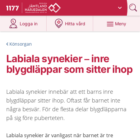
Du har valt region
Jämtland Härjedalen
.
Till startsidan för 1177
på 1177.se
på 1177.se
Meny
Logga in
Hitta vård
Könsorgan
Labiala synekier – inre
blygdläppar som sitter ihop
Labiala synekier innebär att ett barns inre
blygdläppar sitter ihop. Oftast får barnet inte
några besvär. För de flesta delar blygdläpparna
på sig före puberteten.
Labiala synekier är vanligast när barnet är tre