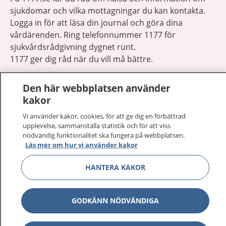
sjukdomar och vilka mottagningar du kan kontakta.
Logga in för att läsa din journal och göra dina
vårdärenden. Ring telefonnummer 1177 för
sjukvårdsrådgivning dygnet runt.
1177 ger dig råd när du vill må bättre.
Den här webbplatsen använder
kakor
Vi använder kakor, cookies, för att ge dig en förbättrad
Visa inn
upplevelse, sammanställa statistik och för att viss
1177 på flera språk
nödvändig funktionalitet ska fungera på webbplatsen.
Läs mer om hur vi använder kakor
Visa inn
Om 1177
HANTERA KAKOR
Visa inn
Kontakt
GODKÄNN NÖDVÄNDIGA
Behandling av personuppgifter