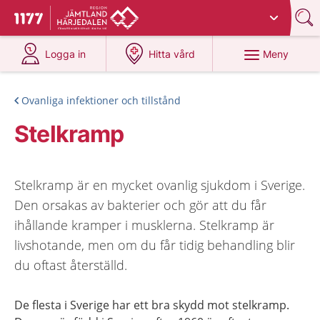
Du har valt region
Jämtland Härjedalen
.
Till startsidan för 1177
på 1177.se
på 1177.se
Meny
Logga in
Hitta vård
Ovanliga infektioner och tillstånd
Stelkramp
Stelkramp är en mycket ovanlig sjukdom i Sverige.
Den orsakas av bakterier och gör att du får
ihållande kramper i musklerna. Stelkramp är
livshotande, men om du får tidig behandling blir
du oftast återställd.
De flesta i Sverige har ett bra skydd mot stelkramp.