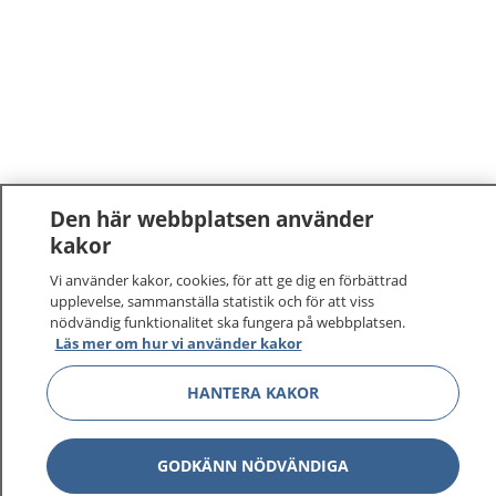
Den här webbplatsen använder
kakor
1177
–
tryggt om din hälsa och vård
Vi använder kakor, cookies, för att ge dig en förbättrad
upplevelse, sammanställa statistik och för att viss
På 1177.se får du råd om hälsa och information om
nödvändig funktionalitet ska fungera på webbplatsen.
sjukdomar och vilka mottagningar du kan kontakta.
Läs mer om hur vi använder kakor
Logga in för att läsa din journal och göra dina
HANTERA KAKOR
vårdärenden. Ring telefonnummer 1177 för
sjukvårdsrådgivning dygnet runt.
1177 ger dig råd när du vill må bättre.
GODKÄNN NÖDVÄNDIGA