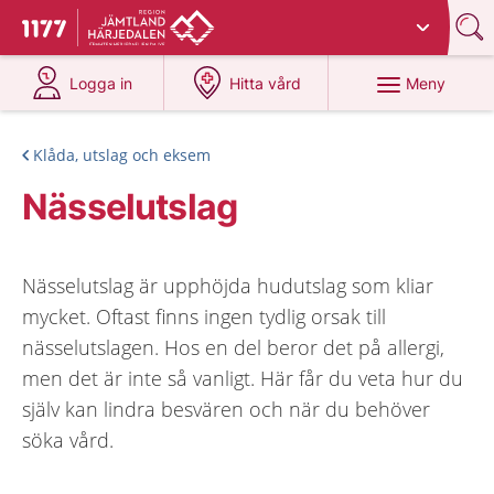
Du har valt region
Jämtland Härjedalen
.
Till startsidan för 1177
på 1177.se
på 1177.se
Meny
Logga in
Hitta vård
Klåda, utslag och eksem
Nässelutslag
Nässelutslag är upphöjda hudutslag som kliar
mycket. Oftast finns ingen tydlig orsak till
nässelutslagen. Hos en del beror det på allergi,
men det är inte så vanligt. Här får du veta hur du
själv kan lindra besvären och när du behöver
söka vård.