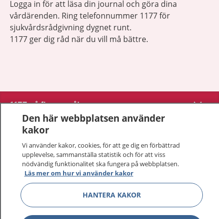
Logga in för att läsa din journal och göra dina
vårdärenden. Ring telefonnummer 1177 för
sjukvårdsrådgivning dygnet runt.
1177 ger dig råd när du vill må bättre.
Visa inn
1177 på flera språk
Den här webbplatsen använder
Visa inn
kakor
Om 1177
Vi använder kakor, cookies, för att ge dig en förbättrad
Visa inn
upplevelse, sammanställa statistik och för att viss
Kontakt
nödvändig funktionalitet ska fungera på webbplatsen.
Läs mer om hur vi använder kakor
Behandling av personuppgifter
HANTERA KAKOR