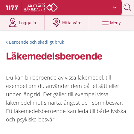
Du har valt region
Jämtland Härjedalen
.
Till startsidan för 1177
på 1177.se
på 1177.se
Meny
Logga in
Hitta vård
Beroende och skadligt bruk
Läkemedelsberoende
Du kan bli beroende av vissa läkemedel, till
exempel om du använder dem på fel sätt eller
under lång tid. Det gäller till exempel vissa
läkemedel mot smärta, ångest och sömnbesvär.
Ett läkemedelsberoende kan leda till både fysiska
och psykiska besvär.