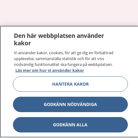
Visa inn
Den här webbplatsen använder
1177 på flera språk
kakor
Visa inn
Om 1177
Vi använder kakor, cookies, för att ge dig en förbättrad
upplevelse, sammanställa statistik och för att viss
nödvändig funktionalitet ska fungera på webbplatsen.
Visa inn
Kontakt
Läs mer om hur vi använder kakor
HANTERA KAKOR
Behandling av personuppgifter
GODKÄNN NÖDVÄNDIGA
Hantering av kakor
Inställningar för kakor
GODKÄNN ALLA