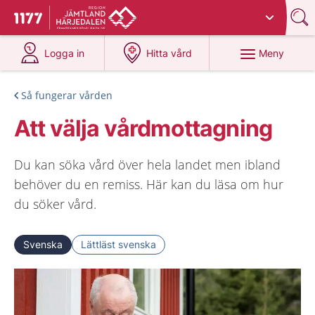
Du har valt region
Jämtland Härjedalen
.
Till startsidan för 1177
på 1177.se
på 1177.se
Meny
Logga in
Hitta vård
Så fungerar vården
Att välja vårdmottagning
Du kan söka vård över hela landet men ibland
behöver du en remiss. Här kan du läsa om hur
du söker vård.
Svenska
Lättläst svenska