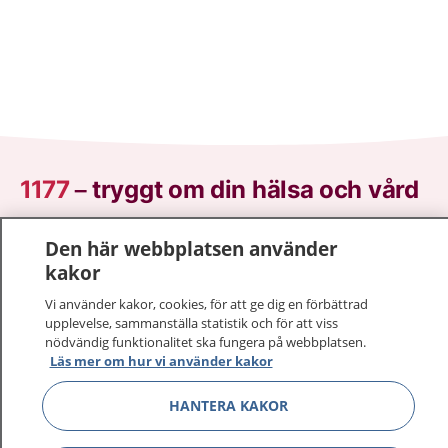
1177
–
tryggt om din hälsa och vård
På 1177.se får du råd om hälsa och information om
Den här webbplatsen använder
sjukdomar och vilka mottagningar du kan kontakta.
kakor
Logga in för att läsa din journal och göra dina
Vi använder kakor, cookies, för att ge dig en förbättrad
vårdärenden. Ring telefonnummer 1177 för
upplevelse, sammanställa statistik och för att viss
sjukvårdsrådgivning dygnet runt.
nödvändig funktionalitet ska fungera på webbplatsen.
1177 ger dig råd när du vill må bättre.
Läs mer om hur vi använder kakor
HANTERA KAKOR