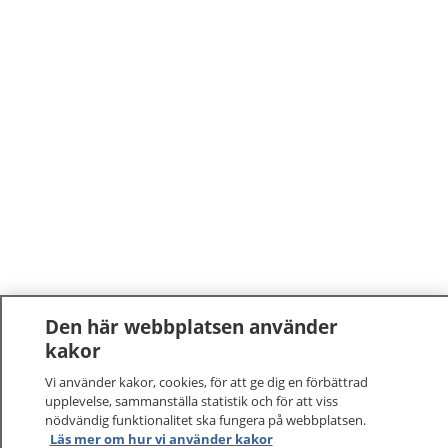
Den här webbplatsen använder
kakor
Vi använder kakor, cookies, för att ge dig en förbättrad
upplevelse, sammanställa statistik och för att viss
nödvändig funktionalitet ska fungera på webbplatsen.
1177
–
tryggt om din hälsa och vård
Läs mer om hur vi använder kakor