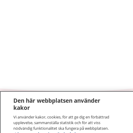
Den här webbplatsen använder
1177
–
tryggt om din hälsa och vård
kakor
Vi använder kakor, cookies, för att ge dig en förbättrad
På 1177.se får du råd om hälsa och information om
upplevelse, sammanställa statistik och för att viss
sjukdomar och vilka mottagningar du kan kontakta.
nödvändig funktionalitet ska fungera på webbplatsen.
Logga in för att läsa din journal och göra dina