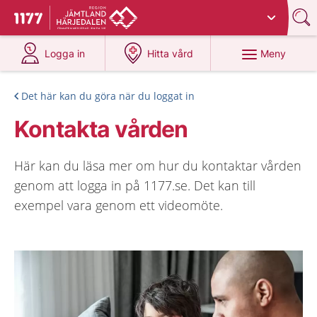
Du har valt region
Jämtland Härjedalen
.
Till startsidan för 1177
på 1177.se
på 1177.se
Meny
Logga in
Hitta vård
Det här kan du göra när du loggat in
Kontakta vården
Här kan du läsa mer om hur du kontaktar vården
genom att logga in på 1177.se. Det kan till
exempel vara genom ett videomöte.